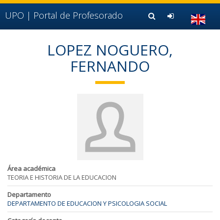
Ir al contenido principal de la página (alt + s)
Ir a la cabecera de la página (alt + c)
UPO |
Portal de Profesorado
Ir al pie de la página (alt + p)
Ir al menú principal (alt + u)
LOPEZ NOGUERO,
FERNANDO
Área académica
TEORIA E HISTORIA DE LA EDUCACION
Departamento
DEPARTAMENTO DE EDUCACION Y PSICOLOGIA SOCIAL