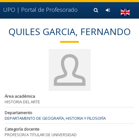
Ir al contenido principal de la página (alt + s)
Ir a la cabecera de la página (alt + c)
UPO |
Portal de Profesorado
Ir al pie de la página (alt + p)
Ir al menú principal (alt + u)
QUILES GARCIA, FERNANDO
Área académica
HISTORIA DEL ARTE
Departamento
DEPARTAMENTO DE GEOGRAFÍA, HISTORIA Y FILOSOFÍA
Categoría docente
PROFESOR/A TITULAR DE UNIVERSIDAD