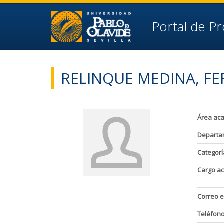
Ir al contenido principal de la página (alt + s)
Ir a la cabecera de la página (alt + c)
Ir al pie de la página (alt + p)
Portal de P
Ir al menú principal (alt + u)
RELINQUE MEDINA, F
Área ac
Departa
Categorí
Cargo a
Correo e
Teléfon