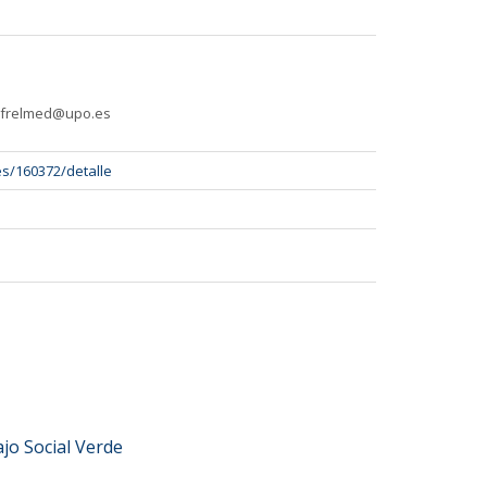
eo frelmed@upo.es
es/160372/detalle
jo Social Verde