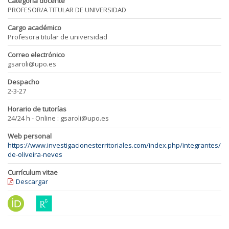
Categoría docente
PROFESOR/A TITULAR DE UNIVERSIDAD
Cargo académico
Profesora titular de universidad
Correo electrónico
gsaroli@upo.es
Despacho
2-3-27
Horario de tutorías
24/24 h - Online : gsaroli@upo.es
Web personal
https://www.investigacionesterritoriales.com/index.php/integrantes/g
de-oliveira-neves
Currículum vitae
Descargar