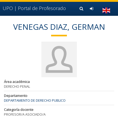
Ir al contenido principal de la página (alt + s)
Ir a la cabecera de la página (alt + c)
UPO |
Portal de Profesorado
Ir al pie de la página (alt + p)
Ir al menú principal (alt + u)
VENEGAS DIAZ, GERMAN
Área académica
DERECHO PENAL
Departamento
DEPARTAMENTO DE DERECHO PUBLICO
Categoría docente
PROFESOR/A ASOCIADO/A