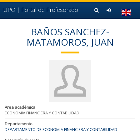
Ir al contenido principal de la página (alt + s)
Ir a la cabecera de la página (alt + c)
UPO |
Portal de Profesorado
Ir al pie de la página (alt + p)
Ir al menú principal (alt + u)
BAÑOS SANCHEZ-
MATAMOROS, JUAN
Área académica
ECONOMIA FINANCIERA Y CONTABILIDAD
Departamento
DEPARTAMENTO DE ECONOMIA FINANCIERA Y CONTABILIDAD