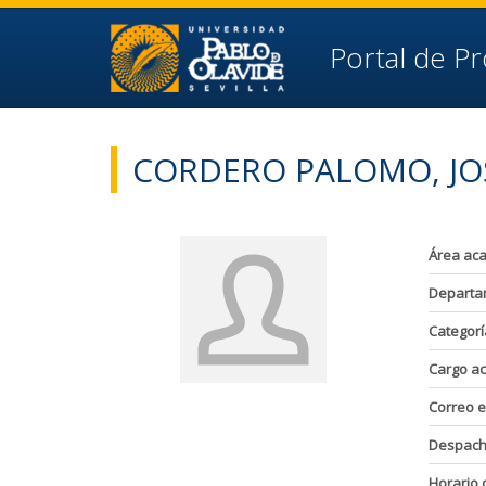
Ir al contenido principal de la página (alt + s)
Ir a la cabecera de la página (alt + c)
Ir al pie de la página (alt + p)
Portal de P
Ir al menú principal (alt + u)
CORDERO PALOMO, JO
Área ac
Departa
Categorí
Cargo a
Correo e
Despac
Horario 