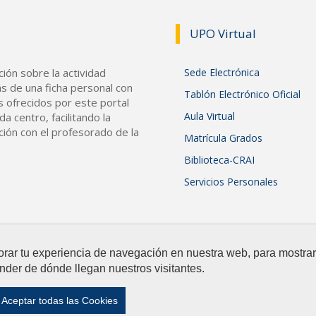
UPO Vir
tual
ión sobre la actividad
Sede Electrónica
s de una ficha personal con
Tablón Electrónico Oficial
s ofrecidos por este portal
Aula Virtual
a centro, facilitando la
ción con el profesorado de la
Matrícula Grados
Biblioteca-CRAI
Servicios Personales
orar tu experiencia de navegación en nuestra web, para mostr
nder de dónde llegan nuestros visitantes.
Aviso Legal y Política de Privacidad
|
Mapa web
Aceptar todas las Cookies