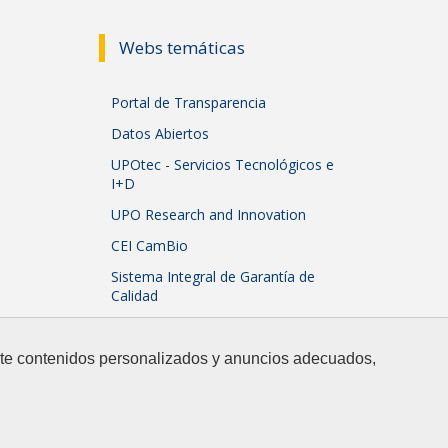
Webs temáticas
Portal de Transparencia
Datos Abiertos
UPOtec - Servicios Tecnológicos e
I+D
UPO Research and Innovation
CEI CamBio
Sistema Integral de Garantía de
Calidad
arte contenidos personalizados y anuncios adecuados,
Ir a Facebook
Ir a Twitter
Ir a Instagram
Ir a Linkedin
Ir a Youtube
Ir a flickr
Ir a nue