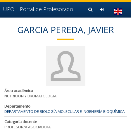
Ir al contenido principal de la página (alt + s)
Ir a la cabecera de la página (alt + c)
UPO |
Portal de Profesorado
Ir al pie de la página (alt + p)
Ir al menú principal (alt + u)
GARCIA PEREDA, JAVIER
Área académica
NUTRICION Y BROMATOLOGIA
Departamento
DEPARTAMENTO DE BIOLOGÍA MOLECULAR E INGENIERÍA BIOQUÍMICA
Categoría docente
PROFESOR/A ASOCIADO/A