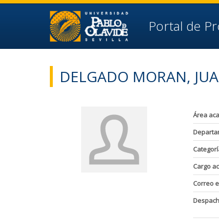
Ir al contenido principal de la página (alt + s)
Ir a la cabecera de la página (alt + c)
Ir al pie de la página (alt + p)
Portal de P
Ir al menú principal (alt + u)
DELGADO MORAN, JUA
Área ac
Departa
Categorí
Cargo a
Correo e
Despac