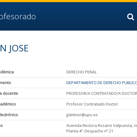
rofesorado
N JOSE
adémica
DERECHO PENAL
mento
DEPARTAMENTO DE DERECHO PUBLIC
a docente
PROFESOR/A CONTRATADO/A DOCTOR
cadémico
Profesor Contratado Doctor
lectrónico
jjdelmor@upo.es
ho
Avenida Rectora Rosario Valpuesta, núm
Planta 4º. Despacho nº 21