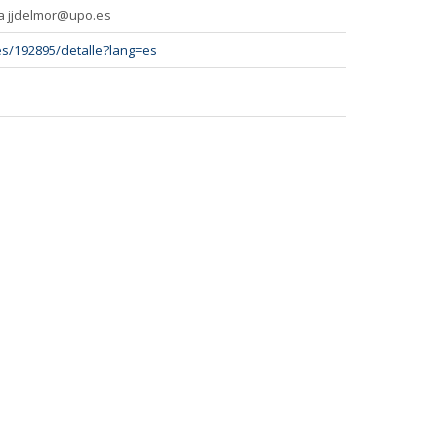
 a jjdelmor@upo.es
res/192895/detalle?lang=es