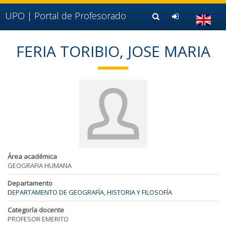
Ir al contenido principal de la página (alt + s)
Ir a la cabecera de la página (alt + c)
UPO |
Portal de Profesorado
Ir al pie de la página (alt + p)
Ir al menú principal (alt + u)
FERIA TORIBIO, JOSE MARIA
Área académica
GEOGRAFIA HUMANA
Departamento
DEPARTAMENTO DE GEOGRAFÍA, HISTORIA Y FILOSOFÍA
Categoría docente
PROFESOR EMERITO