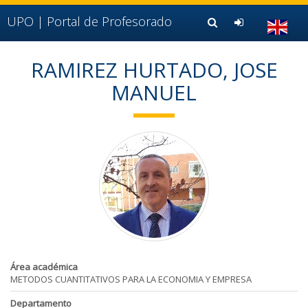
Ir al contenido principal de la página (alt + s)
Ir a la cabecera de la página (alt + c)
UPO |
Portal de Profesorado
Ir al pie de la página (alt + p)
Ir al menú principal (alt + u)
RAMIREZ HURTADO, JOSE
MANUEL
Área académica
METODOS CUANTITATIVOS PARA LA ECONOMIA Y EMPRESA
Departamento