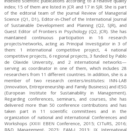
indexed scientific publications according to a relative quality
index; 15 of them are listed in JCR and 17 in SJR. She is part
of the editorial team of the journal Review of Managerial
Science (Q1, D1), Editor-in-Chief of the International Journal
of Sustainable Development and Planning (Q2, SJR), and
Guest Editor of Frontiers in Psychology (Q2, JCR). She has
maintained continuous participation in 16 research
projects/networks, acting as Principal Investigator in 3 of
them: 1 international competitive project, 4 national
competitive projects, 6 regional projects, 3 funded by Pablo
de Olavide University, and 2 international networks—
serving as coordinator in one of them, which includes 28
researchers from 11 different countries. In addition, she is a
member of two research centers/institutes: INN-LAB
(Innovation, Entrepreneurship and Family Business) and iESG
(European Institute for Sustainability in Management).
Regarding conferences, seminars, and courses, she has
delivered more than 50 conference contributions and has
taken part in 11 scientific committees and in the
organization of national and international Conferences and
Workshops (XXIII EBEN Conference, 2015; CITuRS, 2016;
R&D Management, 2023; EAM-I 2013; IX International