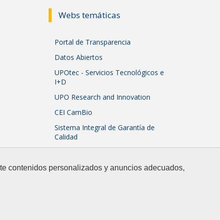
Webs temáticas
Portal de Transparencia
Datos Abiertos
UPOtec - Servicios Tecnológicos e
I+D
UPO Research and Innovation
CEI CamBio
Sistema Integral de Garantía de
Calidad
arte contenidos personalizados y anuncios adecuados,
Ir a Facebook
Ir a Twitter
Ir a Instagram
Ir a Linkedin
Ir a Youtube
Ir a flickr
Ir a nue