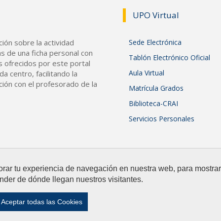
UPO Vir
tual
ión sobre la actividad
Sede Electrónica
s de una ficha personal con
Tablón Electrónico Oficial
s ofrecidos por este portal
Aula Virtual
a centro, facilitando la
ción con el profesorado de la
Matrícula Grados
Biblioteca-CRAI
Servicios Personales
orar tu experiencia de navegación en nuestra web, para mostr
nder de dónde llegan nuestros visitantes.
Aviso Legal y Política de Privacidad
|
Mapa web
Aceptar todas las Cookies