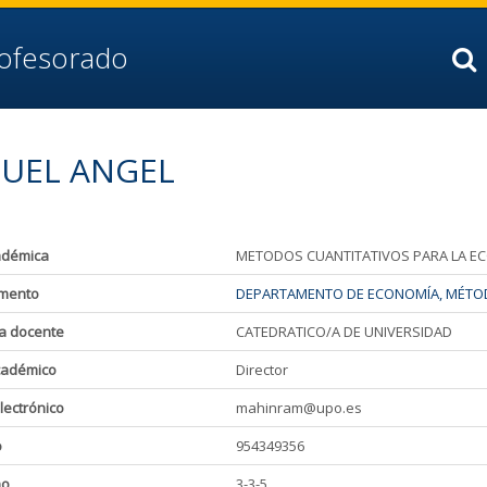
rofesorado
GUEL ANGEL
adémica
METODOS CUANTITATIVOS PARA LA E
mento
DEPARTAMENTO DE ECONOMÍA, MÉTOD
a docente
CATEDRATICO/A DE UNIVERSIDAD
cadémico
Director
lectrónico
mahinram@upo.es
o
954349356
ho
3-3-5