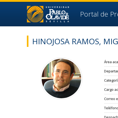
Ir al contenido principal de la página (alt + s)
Ir a la cabecera de la página (alt + c)
Ir al pie de la página (alt + p)
Portal de P
Ir al menú principal (alt + u)
HINOJOSA RAMOS, MI
Área ac
Departa
Categorí
Cargo a
Correo e
Teléfon
Despac