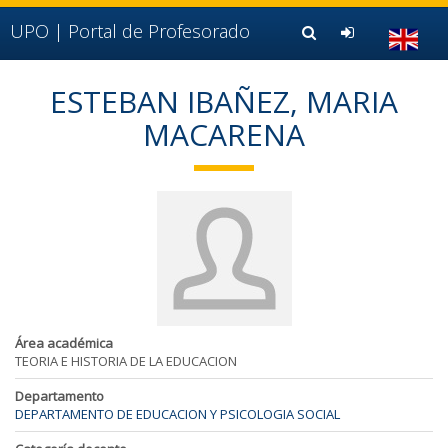
Ir al contenido principal de la página (alt + s)
Ir a la cabecera de la página (alt + c)
UPO |
Portal de Profesorado
Ir al pie de la página (alt + p)
Ir al menú principal (alt + u)
ESTEBAN IBAÑEZ, MARIA
MACARENA
Área académica
TEORIA E HISTORIA DE LA EDUCACION
Departamento
DEPARTAMENTO DE EDUCACION Y PSICOLOGIA SOCIAL