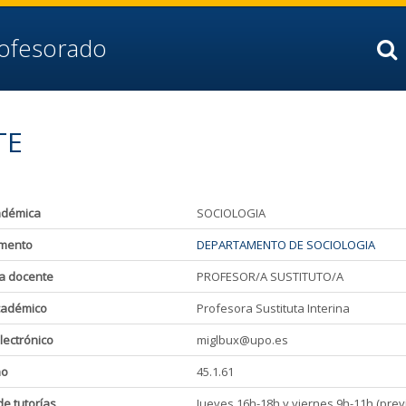
rofesorado
TE
adémica
SOCIOLOGIA
mento
DEPARTAMENTO DE SOCIOLOGIA
a docente
PROFESOR/A SUSTITUTO/A
cadémico
Profesora Sustituta Interina
lectrónico
miglbux@upo.es
ho
45.1.61
de tutorías
Jueves 16h-18h y viernes 9h-11h (previa