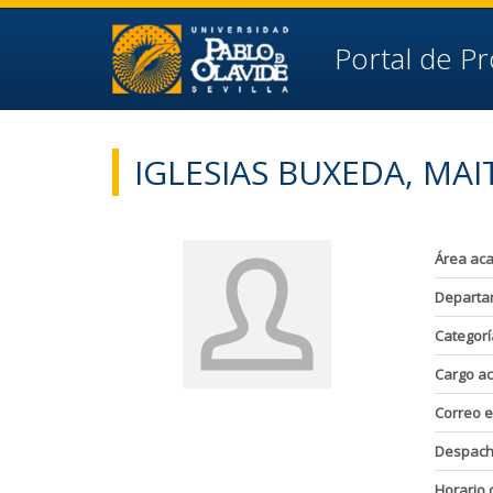
Ir al contenido principal de la página (alt + s)
Ir a la cabecera de la página (alt + c)
Ir al pie de la página (alt + p)
Portal de P
Ir al menú principal (alt + u)
IGLESIAS BUXEDA, MAI
Área ac
Departa
Categorí
Cargo a
Correo e
Despac
Horario 