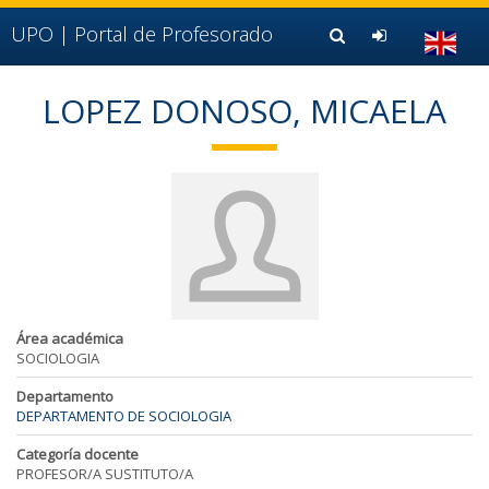
Ir al contenido principal de la página (alt + s)
Ir a la cabecera de la página (alt + c)
UPO |
Portal de Profesorado
Ir al pie de la página (alt + p)
Ir al menú principal (alt + u)
LOPEZ DONOSO, MICAELA
Área académica
SOCIOLOGIA
Departamento
DEPARTAMENTO DE SOCIOLOGIA
Categoría docente
PROFESOR/A SUSTITUTO/A