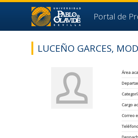
Ir al contenido principal de la página (alt + s)
Ir a la cabecera de la página (alt + c)
Ir al pie de la página (alt + p)
Portal de P
Ir al menú principal (alt + u)
LUCEÑO GARCES, MO
Área ac
Departa
Categorí
Cargo a
Correo e
Teléfon
Despac