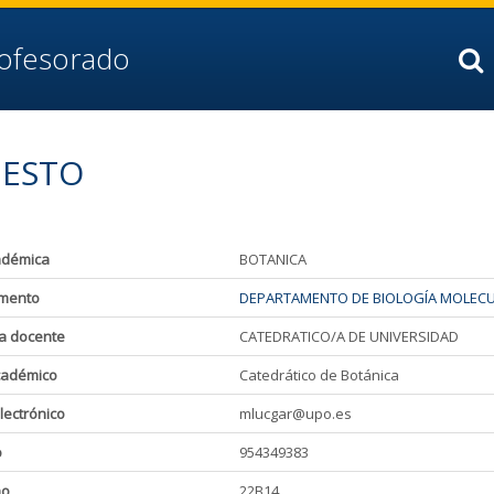
rofesorado
DESTO
adémica
BOTANICA
mento
DEPARTAMENTO DE BIOLOGÍA MOLECUL
a docente
CATEDRATICO/A DE UNIVERSIDAD
cadémico
Catedrático de Botánica
lectrónico
mlucgar@upo.es
o
954349383
ho
22B14