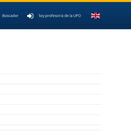
Buscador
Soy profesor/a de la UPO
D