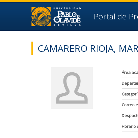
Ir al contenido principal de la página (alt + s)
Ir a la cabecera de la página (alt + c)
Ir al pie de la página (alt + p)
Portal de P
Ir al menú principal (alt + u)
CAMARERO RIOJA, MA
Área ac
Departa
Categorí
Correo e
Despac
Horario 