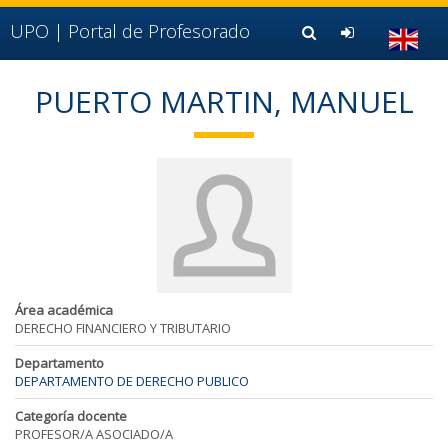
Ir al contenido principal de la página (alt + s)
Ir a la cabecera de la página (alt + c)
UPO |
Portal de Profesorado
Ir al pie de la página (alt + p)
Ir al menú principal (alt + u)
PUERTO MARTIN, MANUEL
Área académica
DERECHO FINANCIERO Y TRIBUTARIO
Departamento
DEPARTAMENTO DE DERECHO PUBLICO
Categoría docente
PROFESOR/A ASOCIADO/A