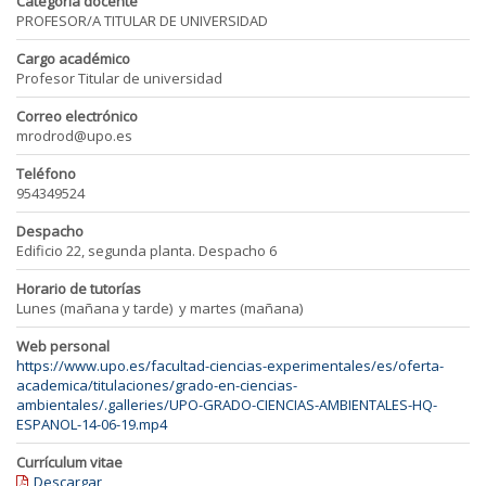
Categoría docente
PROFESOR/A TITULAR DE UNIVERSIDAD
Cargo académico
Profesor Titular de universidad
Correo electrónico
mrodrod@upo.es
Teléfono
954349524
Despacho
Edificio 22, segunda planta. Despacho 6
Horario de tutorías
Lunes (mañana y tarde) y martes (mañana)
Web personal
https://www.upo.es/facultad-ciencias-experimentales/es/oferta-
academica/titulaciones/grado-en-ciencias-
ambientales/.galleries/UPO-GRADO-CIENCIAS-AMBIENTALES-HQ-
ESPANOL-14-06-19.mp4
Currículum vitae
Descargar