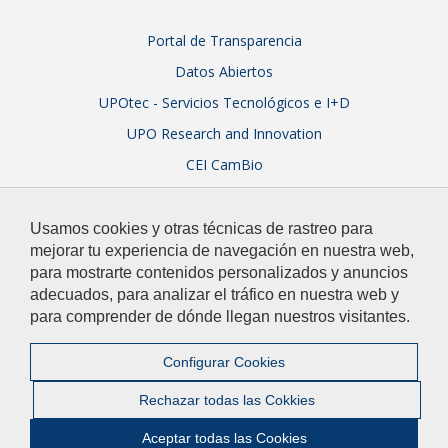
Portal de Transparencia
Datos Abiertos
UPOtec - Servicios Tecnológicos e I+D
UPO Research and Innovation
CEI CamBio
Sistema Integral de Garantía de Calidad
Usamos cookies y otras técnicas de rastreo para
mejorar tu experiencia de navegación en nuestra web,
para mostrarte contenidos personalizados y anuncios
adecuados, para analizar el tráfico en nuestra web y
para comprender de dónde llegan nuestros visitantes.
© 2026 Universidad Pablo de Olavide
Contacto
|
Configurar Cookies
Aviso Legal y Política de Privacidad
|
Mapa web
Rechazar todas las Cokkies
Ir a Facebook
Ir a Twitter
Ir a Instagram
Ir a Linkedin
Ir a Youtu
Ir a fli
Ir a
Aceptar todas las Cookies