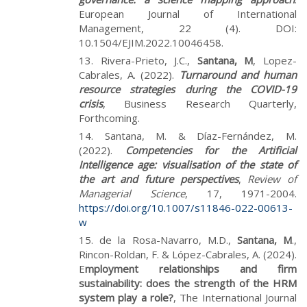
European Journal of International
Management, 22 (4). DOI:
10.1504/EJIM.2022.10046458.
Rivera-Prieto, J.C.,
Santana, M
, Lopez-
Cabrales, A. (2022).
Turnaround and human
resource strategies during the COVID-19
crisis
, Business Research Quarterly,
Forthcoming.
Santana, M. & Díaz-Fernández, M.
(2022).
Competencies for the Artificial
Intelligence age: visualisation of the state of
the art and future perspectives
,
Review of
Managerial Science
, 17, 1971-2004.
https://doi.org/10.1007/s11846-022-00613-
w
de la Rosa-Navarro, M.D.,
Santana, M
.,
Rincon-Roldan, F. & López-Cabrales, A. (2024).
E
mployment relationships and firm
sustainability: does the strength of the HRM
system play a role?
, The International Journal