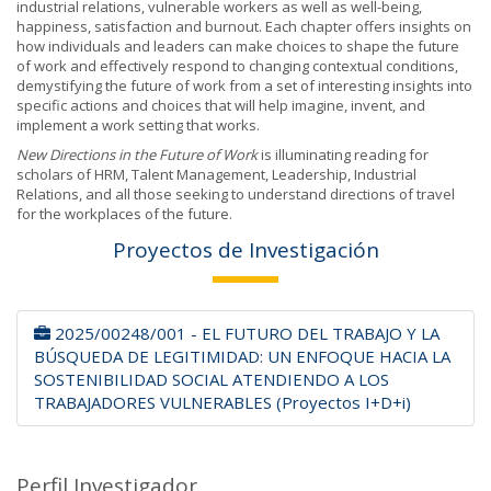
industrial relations, vulnerable workers as well as well-being,
happiness, satisfaction and burnout. Each chapter offers insights on
how individuals and leaders can make choices to shape the future
of work and effectively respond to changing contextual conditions,
demystifying the future of work from a set of interesting insights into
specific actions and choices that will help imagine, invent, and
implement a work setting that works.
New Directions in the Future of Work
is illuminating reading for
scholars of HRM, Talent Management, Leadership, Industrial
Relations, and all those seeking to understand directions of travel
for the workplaces of the future.
Proyectos de Investigación
2025/00248/001 - EL FUTURO DEL TRABAJO Y LA
BÚSQUEDA DE LEGITIMIDAD: UN ENFOQUE HACIA LA
SOSTENIBILIDAD SOCIAL ATENDIENDO A LOS
TRABAJADORES VULNERABLES (Proyectos I+D+i)
Perfil Investigador