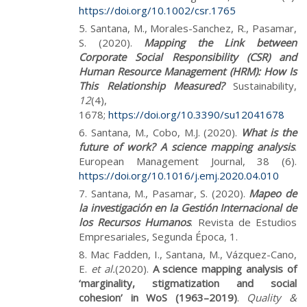
https://doi.org/10.1002/csr.1765
Santana, M., Morales-Sanchez, R., Pasamar,
S. (2020).
Mapping the Link between
Corporate Social Responsibility (CSR) and
Human Resource Management (HRM): How Is
This Relationship Measured?
Sustainability,
12
(4),
1678;
https://doi.org/10.3390/su12041678
Santana, M., Cobo, M.J. (2020).
What is the
future of work? A science mapping analysis
.
European Management Journal, 38 (6).
https://doi.org/10.1016/j.emj.2020.04.010
Santana, M., Pasamar, S. (2020).
Mapeo de
la investigación en la Gestión Internacional de
los Recursos Humanos
. Revista de Estudios
Empresariales, Segunda Época, 1.
Mac Fadden, I., Santana, M., Vázquez-Cano,
E.
et al.
(2020).
A science mapping analysis of
‘marginality, stigmatization and social
cohesion’ in WoS (1963–2019)
.
Quality &