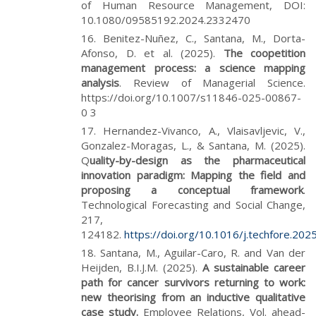
of Human Resource Management, DOI:
10.1080/09585192.2024.2332470
Benitez-Nuñez, C., Santana, M., Dorta-
Afonso, D. et al. (2025).
The coopetition
management process: a science mapping
analysis
. Review of Managerial Science.
https://doi.org/10.1007/s11846-025-00867-
0 3
Hernandez-Vivanco, A., Vlaisavljevic, V.,
Gonzalez-Moragas, L., & Santana, M. (2025).
Q
uality-by-design as the pharmaceutical
innovation paradigm: Mapping the field and
proposing a conceptual framework
.
Technological Forecasting and Social Change,
217,
124182.
https://doi.org/10.1016/j.techfore.20
Santana, M., Aguilar-Caro, R. and Van der
Heijden, B.I.J.M. (2025).
A sustainable career
path for cancer survivors returning to work:
new theorising from an inductive qualitative
case study.
Employee Relations, Vol. ahead-