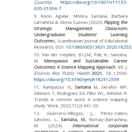
Quantity
.
https://doi.org/10.1007/s11135-
020-01004-7
Rocio Aguilar, Mónica Santana, Barbara
Larrañeta & Gloria Cuevas
(2020)
Flipping the
Strategic Management Classroom:
Undergraduate Students’ Learning
Outcome
s,
Scandinavian Journal of Educational
Research,
DOI:
10.1080/00313831.2020.18255
Van der Heijden, B.I.J.M.; Pak, K.; Santana,
M.
Menopause and Sustainable Career
Outcomes: A Science Mapping Approach
.
Int. J.
Environ. Res. Public Health
2021
,
18
, 12559.
https://doi.org/10.3390/ijerph182312559
Rampasso IS,
Santana
M, Serafim MP,
Dibbern T, Rodrigues EA, Filho WL, Anholon R.
Trends in remote work: A science mapping
study. Work. 2022;71(2):441-50
Guerrero-Villegas, J., Pérez-Calero
Sánchez, L.,
Santana, M
., Bornay-Barrachina,
M. (2024).
International corporate
governance: a science mapping approach
.