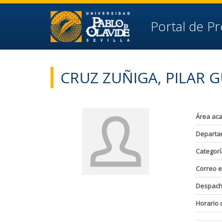
Ir al contenido principal de la página (alt + s)
Ir a la cabecera de la página (alt + c)
Ir al pie de la página (alt + p)
Portal de P
Ir al menú principal (alt + u)
CRUZ ZUÑIGA, PILAR 
Área ac
Departa
Categorí
Correo e
Despac
Horario 