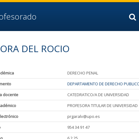
rofesorado
TORA DEL ROCIO
adémica
DERECHO PENAL
mento
DEPARTAMENTO DE DERECHO PUBLIC
a docente
CATEDRATICO/A DE UNIVERSIDAD
cadémico
PROFESORA TITULAR DE UNIVERSIDAD
lectrónico
prgaralv@upo.es
o
954 34 91 47
ho
6.2.25