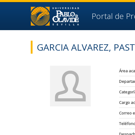
Ir al contenido principal de la página (alt + s)
Ir a la cabecera de la página (alt + c)
Ir al pie de la página (alt + p)
Portal de P
Ir al menú principal (alt + u)
GARCIA ALVAREZ, PAS
Área ac
Departa
Categorí
Cargo a
Correo e
Teléfon
Despac