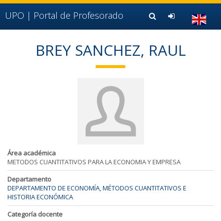
Ir al contenido principal de la página (alt + s)
Ir a la cabecera de la página (alt + c)
UPO |
Portal de Profesorado
Ir al pie de la página (alt + p)
Ir al menú principal (alt + u)
BREY SANCHEZ, RAUL
Área académica
METODOS CUANTITATIVOS PARA LA ECONOMIA Y EMPRESA
Departamento
DEPARTAMENTO DE ECONOMÍA, MÉTODOS CUANTITATIVOS E
HISTORIA ECONÓMICA
Categoría docente