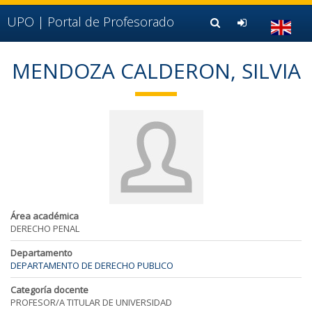
Ir al contenido principal de la página (alt + s)
Ir a la cabecera de la página (alt + c)
UPO |
Portal de Profesorado
Ir al pie de la página (alt + p)
Ir al menú principal (alt + u)
MENDOZA CALDERON, SILVIA
Área académica
DERECHO PENAL
Departamento
DEPARTAMENTO DE DERECHO PUBLICO
Categoría docente
PROFESOR/A TITULAR DE UNIVERSIDAD