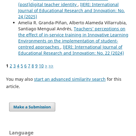
(post)digital teacher identity
,
IJERI: International
Journal of Educational Research and Innovation: No.
24 (2025)
Amelia R. Granda-Piñan, Alberto Alameda Villarrubia,
Santiago Mengual Andrés,
Teachers’ perceptions on
the effect of in-service training in Innovative Learning
Environments on the implementation of student-
centred approaches
,
IJERI: International Journal of
Educational Research and Innovation: No. 22 (2024)
1
2
3
4
5
6
7
8
9
10
>
>>
You may also
start an advanced similarity search
for this
article.
Make a Submission
Language