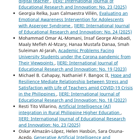
digital teacher
,
IJERI: International Journal of
Educational Research and Innovation: No. 23 (2025)
Georgia Relka, Juan Calmaestra Villén,
Evaluating an
Emotional Awareness Intervention for Adolescents
with Asperger Syndrome
,
IJERI: International Journal
of Educational Research and Innovation: No. 24 (2025)
Mohammad Omar AL-Momani, Insaf George Alrabadi,
Maaly Mefleh Al-Mzary, Hanaa Mustafa Danaa, Smah
Suleiman Al-Jarah,
Academic Problems Facing
University Students under the Corona pandemic from
Their Viewpoints
,
IJERI: International Journal of
Educational Research and Innovation: No. 19 (2023)
Michael B. Cahapay, Nathaniel F. Bangoc II,
Hope and
Resilience Mediate Relationship between Stress and
Satisfaction with Life of Teachers amid COVID-19 Crisis
in the Philippines
,
IJERI: International Journal of
Educational Research and Innovation: No. 18 (2022)
Resti Tito Villarino,
Artificial Intelligence (AI)
integration in Rural Philippine Higher Education
,
IJERI: International Journal of Educational Research
and Innovation: No. 23 (2025)
Oskar Almazán-López, Helen Hasbún, Sara Osuna-
Acedo,
Generative Artificial Intelligence and