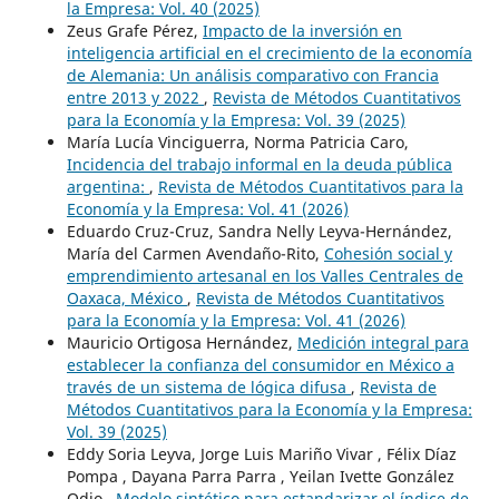
la Empresa: Vol. 40 (2025)
Zeus Grafe Pérez,
Impacto de la inversión en
inteligencia artificial en el crecimiento de la economía
de Alemania: Un análisis comparativo con Francia
entre 2013 y 2022
,
Revista de Métodos Cuantitativos
para la Economía y la Empresa: Vol. 39 (2025)
María Lucía Vinciguerra, Norma Patricia Caro,
Incidencia del trabajo informal en la deuda pública
argentina:
,
Revista de Métodos Cuantitativos para la
Economía y la Empresa: Vol. 41 (2026)
Eduardo Cruz-Cruz, Sandra Nelly Leyva-Hernández,
María del Carmen Avendaño-Rito,
Cohesión social y
emprendimiento artesanal en los Valles Centrales de
Oaxaca, México
,
Revista de Métodos Cuantitativos
para la Economía y la Empresa: Vol. 41 (2026)
Mauricio Ortigosa Hernández,
Medición integral para
establecer la confianza del consumidor en México a
través de un sistema de lógica difusa
,
Revista de
Métodos Cuantitativos para la Economía y la Empresa:
Vol. 39 (2025)
Eddy Soria Leyva, Jorge Luis Mariño Vivar , Félix Díaz
Pompa , Dayana Parra Parra , Yeilan Ivette González
Odio ,
Modelo sintético para estandarizar el índice de