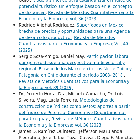
potencial turístico: un enfoque basado en el concepto
de distancia
,
Revista de Métodos Cuantitativos para la
Economía y la Empresa: Vol. 36 (2023)
Rodrigo Aliphat Rodríguez,
Superfoods en México:
brecha de precios y oportunidades para una Agenda
de desarrollo productivo
,
Revista de Métodos
Cuantitativos para la Economía y la Empresa: Vol. 40
(2025)
Sergio Soza-Amigo, Daniel May,
Participación laboral
por género desde una perspectiva multisectorial y
regional: El caso de los Macroterritorios Norte Chico y
Patagonia en Chile durante el período 2008- 2018
,
Revista de Métodos Cuantitativos para la Economía y
la Empresa: Vol. 39 (2025)
Dr. Roberto Horta, Dra. Micaela Camacho, Dr. Luis
Silveira, Mag. Lucía Ferreira,
Metodologías de
construcción de índices compuestos: aportes a partir
del Índice de Potencial Competitivo Departamental
para Uruguay
,
Revista de Métodos Cuantitativos para
la Economía y la Empresa: Vol. 36 (2023)
James D. Ramírez Quintero , Jefferson Marulanda
Piedrahita, José Rafael Tovar Cuevas, Diego F. Manotas