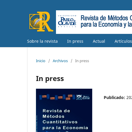
Sobre la revista
In press
Actual
Artículo
Inicio
/
Archivos
/
In press
In press
Publicado:
20