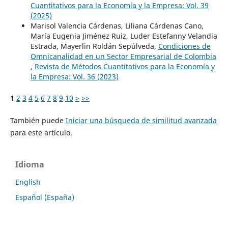
Cuantitativos para la Economía y la Empresa: Vol. 39
(2025)
Marisol Valencia Cárdenas, Liliana Cárdenas Cano,
María Eugenia Jiménez Ruiz, Luder Estefanny Velandia
Estrada, Mayerlin Roldán Sepúlveda,
Condiciones de
Omnicanalidad en un Sector Empresarial de Colombia
,
Revista de Métodos Cuantitativos para la Economía y
la Empresa: Vol. 36 (2023)
1
2
3
4
5
6
7
8
9
10
>
>>
También puede
Iniciar una búsqueda de similitud avanzada
para este artículo.
Idioma
English
Español (España)