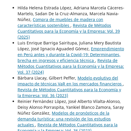
Hilda Helena Estrada López, Adriana Marcela Cáceres-
Martelo, Sadan De la Cruz-Almanza, Marcela Navia-
Núñez,
Compra de muebles de madera con
características sostenibles
,
Revista de Métodos
Cuantitativos para la Economía y la Empresa: Vol. 39
(2025)
Luis Enrique Barriga Sairitupa, Juliana Mery Bautista
López, José Ignacio Aguaded Gómez,
Emprendimiento
en Perú antes y durante la Covid-19: Determinantes,
brecha en ingresos y eficiencia técnica
,
Revista de
Métodos Cuantitativos para la Economía y la Empresa:
Vol. 37 (2024)
Bàrbara Llacay, Gilbert Peffer,
Modelo evolutivo del
impacto de técnicas VaR en los mercados financieros
,
Revista de Métodos Cuantitativos para la Economía y
la Empresa: Vol. 36 (2023)
Reinier Fernàndez Lòpez, José Alberto Vilalta-Alonso,
Deisy Alonso Porraspita, Yankiel Blanco Zamora, Saray
Núñez González,
Modelos de pronósticos de la
demanda turística: una revisión de los estudios
actuales
,
Revista de Métodos Cuantitativos para la
Economía y la Empresa: Vol. 36 (2023)