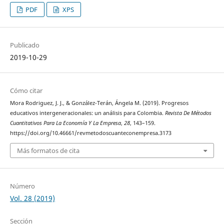
PDF
XPS
Publicado
2019-10-29
Cómo citar
Mora Rodriguez, J. J., & González-Terán, Ángela M. (2019). Progresos
educativos intergeneracionales: un análisis para Colombia.
Revista De Métodos
Cuantitativos Para La Economía Y La Empresa
,
28
, 143–159.
https://doi.org/10.46661/revmetodoscuanteconempresa.3173
Más formatos de cita
Número
Vol. 28 (2019)
Sección