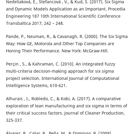
Nedeliaková, E., Štefancová , V., & Kud, Š. (2017). Six Sigma
and Dynamic Models Application as an Important. Procedia
Engineering 187 10th International Scientific Conference
Transbaltica 2017, 242 – 248.
Pande, P., Neuman, R., & Cavanagh, R. (2000). The Six Sigma
Way: How GE, Motorola and Other Top Companies are
Honing Their Performance. New York: McGraw-Hill.
Perçin , S., & Kahraman, C. (2010). An integrated fuzzy
multi-criteria decision-making approach for six sigma
project selection. International Journal of Computational
Intelligence Systems, 610-621.
Alhurais , I., Robledo, C., & Kobi, A. (2017). A comparative
exploration of lean manufacturing and six sigma in terms of
their critical success factors. Journal of Cleaner Production,
325-337.
Álvarez, R., Calvo, R., Peña, M., & Domingo, R. (2009).