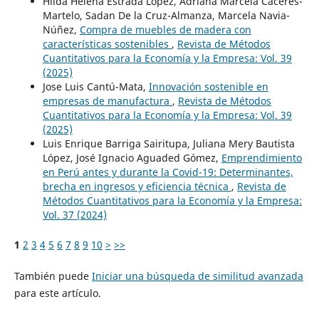
Hilda Helena Estrada López, Adriana Marcela Cáceres-
Martelo, Sadan De la Cruz-Almanza, Marcela Navia-
Núñez,
Compra de muebles de madera con
características sostenibles
,
Revista de Métodos
Cuantitativos para la Economía y la Empresa: Vol. 39
(2025)
Jose Luis Cantú-Mata,
Innovación sostenible en
empresas de manufactura
,
Revista de Métodos
Cuantitativos para la Economía y la Empresa: Vol. 39
(2025)
Luis Enrique Barriga Sairitupa, Juliana Mery Bautista
López, José Ignacio Aguaded Gómez,
Emprendimiento
en Perú antes y durante la Covid-19: Determinantes,
brecha en ingresos y eficiencia técnica
,
Revista de
Métodos Cuantitativos para la Economía y la Empresa:
Vol. 37 (2024)
1
2
3
4
5
6
7
8
9
10
>
>>
También puede
Iniciar una búsqueda de similitud avanzada
para este artículo.