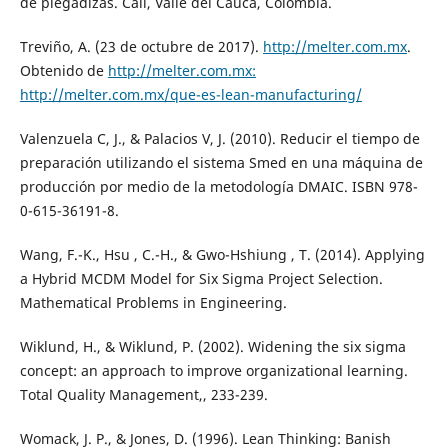
de plegadizas. Cali, Valle del Cauca, Colombia.
Treviño, A. (23 de octubre de 2017).
http://melter.com.mx
.
Obtenido de
http://melter.com.mx:
http://melter.com.mx/que-es-lean-manufacturing/
Valenzuela C, J., & Palacios V, J. (2010). Reducir el tiempo de
preparación utilizando el sistema Smed en una máquina de
producción por medio de la metodología DMAIC. ISBN 978-
0-615-36191-8.
Wang, F.-K., Hsu , C.-H., & Gwo-Hshiung , T. (2014). Applying
a Hybrid MCDM Model for Six Sigma Project Selection.
Mathematical Problems in Engineering.
Wiklund, H., & Wiklund, P. (2002). Widening the six sigma
concept: an approach to improve organizational learning.
Total Quality Management,, 233-239.
Womack, J. P., & Jones, D. (1996). Lean Thinking: Banish