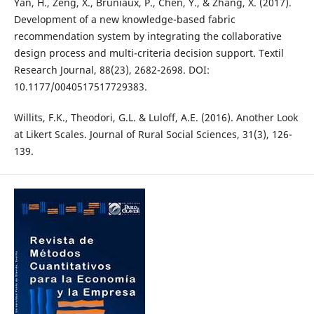
Yan, H., Zeng, X., Bruniaux, P., Chen, Y., & Zhang, X. (2017).
Development of a new knowledge-based fabric
recommendation system by integrating the collaborative
design process and multi-criteria decision support. Textil
Research Journal, 88(23), 2682-2698. DOI:
10.1177/0040517517729383.
Willits, F.K., Theodori, G.L. & Luloff, A.E. (2016). Another Look
at Likert Scales. Journal of Rural Social Sciences, 31(3), 126-
139.