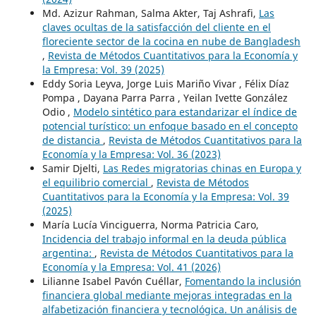
Md. Azizur Rahman, Salma Akter, Taj Ashrafi,
Las
claves ocultas de la satisfacción del cliente en el
floreciente sector de la cocina en nube de Bangladesh
,
Revista de Métodos Cuantitativos para la Economía y
la Empresa: Vol. 39 (2025)
Eddy Soria Leyva, Jorge Luis Mariño Vivar , Félix Díaz
Pompa , Dayana Parra Parra , Yeilan Ivette González
Odio ,
Modelo sintético para estandarizar el índice de
potencial turístico: un enfoque basado en el concepto
de distancia
,
Revista de Métodos Cuantitativos para la
Economía y la Empresa: Vol. 36 (2023)
Samir Djelti,
Las Redes migratorias chinas en Europa y
el equilibrio comercial
,
Revista de Métodos
Cuantitativos para la Economía y la Empresa: Vol. 39
(2025)
María Lucía Vinciguerra, Norma Patricia Caro,
Incidencia del trabajo informal en la deuda pública
argentina:
,
Revista de Métodos Cuantitativos para la
Economía y la Empresa: Vol. 41 (2026)
Lilianne Isabel Pavón Cuéllar,
Fomentando la inclusión
financiera global mediante mejoras integradas en la
alfabetización financiera y tecnológica. Un análisis de