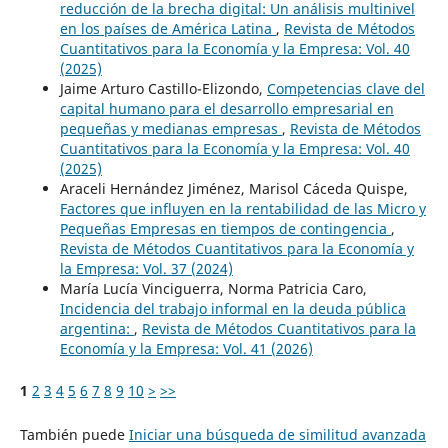
reducción de la brecha digital: Un análisis multinivel
en los países de América Latina
,
Revista de Métodos
Cuantitativos para la Economía y la Empresa: Vol. 40
(2025)
Jaime Arturo Castillo-Elizondo,
Competencias clave del
capital humano para el desarrollo empresarial en
pequeñas y medianas empresas
,
Revista de Métodos
Cuantitativos para la Economía y la Empresa: Vol. 40
(2025)
Araceli Hernández Jiménez, Marisol Cáceda Quispe,
Factores que influyen en la rentabilidad de las Micro y
Pequeñas Empresas en tiempos de contingencia
,
Revista de Métodos Cuantitativos para la Economía y
la Empresa: Vol. 37 (2024)
María Lucía Vinciguerra, Norma Patricia Caro,
Incidencia del trabajo informal en la deuda pública
argentina:
,
Revista de Métodos Cuantitativos para la
Economía y la Empresa: Vol. 41 (2026)
1
2
3
4
5
6
7
8
9
10
>
>>
También puede
Iniciar una búsqueda de similitud avanzada