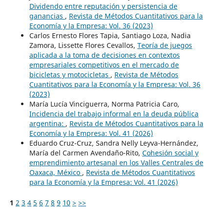
Dividendo entre reputación y persistencia de
ganancias
,
Revista de Métodos Cuantitativos para la
Economía y la Empresa: Vol. 36 (2023)
Carlos Ernesto Flores Tapia, Santiago Loza, Nadia
Zamora, Lissette Flores Cevallos,
Teoría de juegos
aplicada a la toma de decisiones en contextos
empresariales competitivos en el mercado de
bicicletas y motocicletas
,
Revista de Métodos
Cuantitativos para la Economía y la Empresa: Vol. 36
(2023)
María Lucía Vinciguerra, Norma Patricia Caro,
Incidencia del trabajo informal en la deuda pública
argentina:
,
Revista de Métodos Cuantitativos para la
Economía y la Empresa: Vol. 41 (2026)
Eduardo Cruz-Cruz, Sandra Nelly Leyva-Hernández,
María del Carmen Avendaño-Rito,
Cohesión social y
emprendimiento artesanal en los Valles Centrales de
Oaxaca, México
,
Revista de Métodos Cuantitativos
para la Economía y la Empresa: Vol. 41 (2026)
1
2
3
4
5
6
7
8
9
10
>
>>