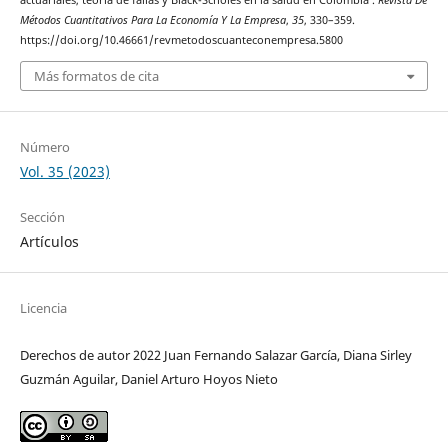
actuariales, teoría de fallas y Black-Scholes en la salud en Colombia .
Revista De
Métodos Cuantitativos Para La Economía Y La Empresa
,
35
, 330–359.
https://doi.org/10.46661/revmetodoscuanteconempresa.5800
Más formatos de cita
Número
Vol. 35 (2023)
Sección
Artículos
Licencia
Derechos de autor 2022 Juan Fernando Salazar García, Diana Sirley
Guzmán Aguilar, Daniel Arturo Hoyos Nieto