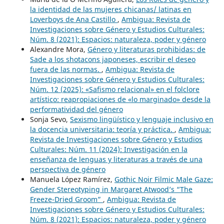
la identidad de las mujeres chicanas/ latinas en
Loverboys de Ana Castillo
,
Ambigua: Revista de
Investigaciones sobre Género y Estudios Culturales:
Núm. 8 (2021): Espacios: naturaleza, poder y género
Alexandre Mora,
Género y literaturas prohibidas: de
Sade a los shotacons japoneses, escribir el deseo
fuera de las normas.
,
Ambigua: Revista de
Investigaciones sobre Género y Estudios Culturales:
Núm. 12 (2025): «Safismo relacional» en el folclore
artístico: reapropiaciones de «lo marginado» desde la
performatividad del género
Sonja Sevo,
Sexismo lingüístico y lenguaje inclusivo en
la docencia universitaria: teoría y práctica.
,
Ambigua:
Revista de Investigaciones sobre Género y Estudios
Culturales: Núm. 11 (2024): Investigación en la
enseñanza de lenguas y literaturas a través de una
perspectiva de género
Manuela López Ramírez,
Gothic Noir Filmic Male Gaze:
Gender Stereotyping in Margaret Atwood’s “The
Freeze-Dried Groom”
,
Ambigua: Revista de
Investigaciones sobre Género y Estudios Culturales:
Núm. 8 (2021): Espacios: naturaleza, poder y género