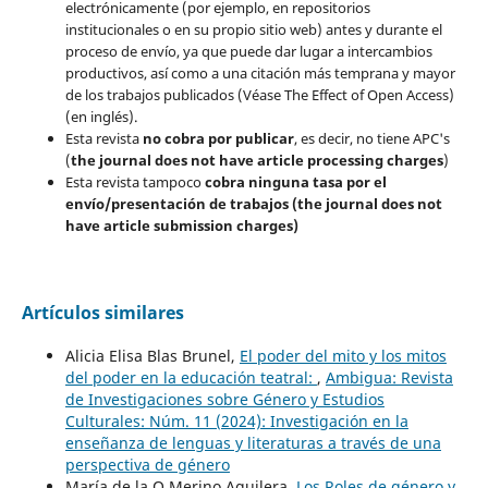
electrónicamente (por ejemplo, en repositorios
institucionales o en su propio sitio web) antes y durante el
proceso de envío, ya que puede dar lugar a intercambios
productivos, así como a una citación más temprana y mayor
de los trabajos publicados (Véase The Effect of Open Access)
(en inglés).
Esta revista
no cobra por publicar
, es decir, no tiene APC's
(
the journal does not have article processing charges
)
Esta revista tampoco
cobra ninguna tasa por el
envío/presentación de trabajos (the journal does not
have article submission charges)
Artículos similares
Alicia Elisa Blas Brunel,
El poder del mito y los mitos
del poder en la educación teatral:
,
Ambigua: Revista
de Investigaciones sobre Género y Estudios
Culturales: Núm. 11 (2024): Investigación en la
enseñanza de lenguas y literaturas a través de una
perspectiva de género
María de la O Merino Aguilera,
Los Roles de género y