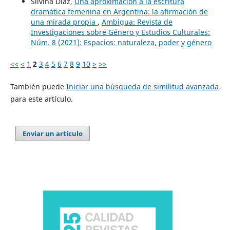
Silvina Díaz,
Una aproximación a la escritura
dramática femenina en Argentina: la afirmación de
una mirada propia
,
Ambigua: Revista de
Investigaciones sobre Género y Estudios Culturales:
Núm. 8 (2021): Espacios: naturaleza, poder y género
<<
<
1
2
3
4
5
6
7
8
9
10
>
>>
También puede
Iniciar una búsqueda de similitud avanzada
para este artículo.
Enviar un artículo