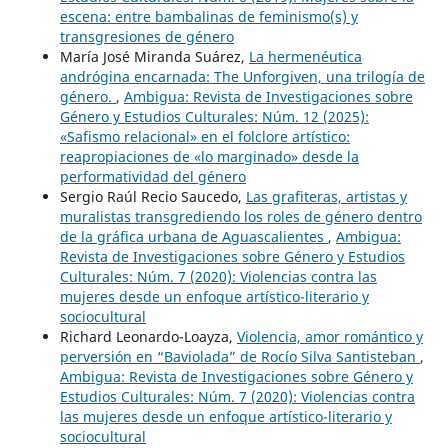
escena: entre bambalinas de feminismo(s) y
transgresiones de género
María José Miranda Suárez,
La hermenéutica
andrógina encarnada: The Unforgiven, una trilogía de
género.
,
Ambigua: Revista de Investigaciones sobre
Género y Estudios Culturales: Núm. 12 (2025):
«Safismo relacional» en el folclore artístico:
reapropiaciones de «lo marginado» desde la
performatividad del género
Sergio Raúl Recio Saucedo,
Las grafiteras, artistas y
muralistas transgrediendo los roles de género dentro
de la gráfica urbana de Aguascalientes
,
Ambigua:
Revista de Investigaciones sobre Género y Estudios
Culturales: Núm. 7 (2020): Violencias contra las
mujeres desde un enfoque artístico-literario y
sociocultural
Richard Leonardo-Loayza,
Violencia, amor romántico y
perversión en “Baviolada” de Rocío Silva Santisteban
,
Ambigua: Revista de Investigaciones sobre Género y
Estudios Culturales: Núm. 7 (2020): Violencias contra
las mujeres desde un enfoque artístico-literario y
sociocultural