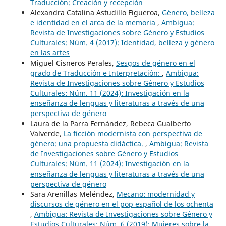
Traducción: Creación y recepción
Alexandra Catalina Astudillo Figueroa,
Género, belleza
e identidad en el arca de la memoria
,
Ambigua:
Revista de Investigaciones sobre Género y Estudios
Culturales: Núm. 4 (2017): Identidad, belleza y género
en las artes
Miguel Cisneros Perales,
Sesgos de género en el
grado de Traducción e Interpretación:
,
Ambigua:
Revista de Investigaciones sobre Género y Estudios
Culturales: Núm. 11 (2024): Investigación en la
enseñanza de lenguas y literaturas a través de una
perspectiva de género
Laura de la Parra Fernández, Rebeca Gualberto
Valverde,
La ficción modernista con perspectiva de
género: una propuesta didáctica.
,
Ambigua: Revista
de Investigaciones sobre Género y Estudios
Culturales: Núm. 11 (2024): Investigación en la
enseñanza de lenguas y literaturas a través de una
perspectiva de género
Sara Arenillas Meléndez,
Mecano: modernidad y
discursos de género en el pop español de los ochenta
,
Ambigua: Revista de Investigaciones sobre Género y
Estudios Culturales: Núm. 6 (2019): Mujeres sobre la