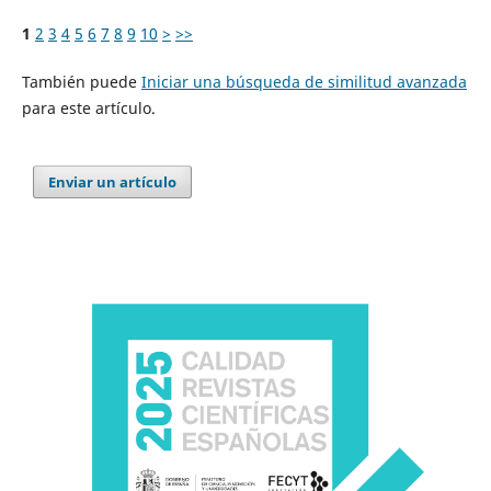
1
2
3
4
5
6
7
8
9
10
>
>>
También puede
Iniciar una búsqueda de similitud avanzada
para este artículo.
Enviar un artículo