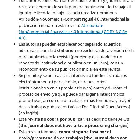
Los autores conservan los derechos de autor y garantizan a la
revista el derecho de ser la primera publicación del trabajo al
igual que licenciado bajo Licencia Creative Commons
Atribución-NoComercial-CompartirIgual 4.0 Internacional la
publicación inicial en esta revista:
Attribution-
NonCommercial-ShareAlike 4.0 International (CC BY-NC-SA
4.0)
Las autorías pueden establecer por separado acuerdos
adicionales para la distribución no exclusiva de la versión de la
obra publicada en la revista (por ejemplo, situarlo en un
repositorio institucional o publicarlo en un libro), con un
reconocimiento de su publicación inicial en esta revista.
Se permite y se anima a las autorías a difundir sus trabajos
electrónicamente (por ejemplo, en repositorios
institucionales o en su propio sitio web) antes y durante el
proceso de envío, ya que puede dar lugar a intercambios
productivos, así como a una citación más temprana y mayor
de los trabajos publicados (Véase The Effect of Open Access)
(en inglés).
Esta revista
no cobra por publicar
, es decir, no tiene APC's
(
the journal does not have article processing charges
)
Esta revista tampoco
cobra ninguna tasa por el
envío/presentación de trabajos (the journal does not