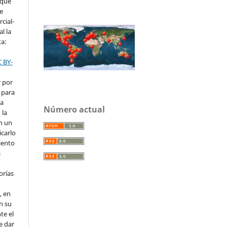
 que
ve
cial-
l la
ta:
C BY-
r por
 para
la
Número actual
 la
en un
icarlo
iento
a
orías
, en
en su
te el
e dar