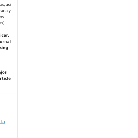
s, así
rana y
dos
ss)
icar
,
ournal
sing
ajos
rticle
 la