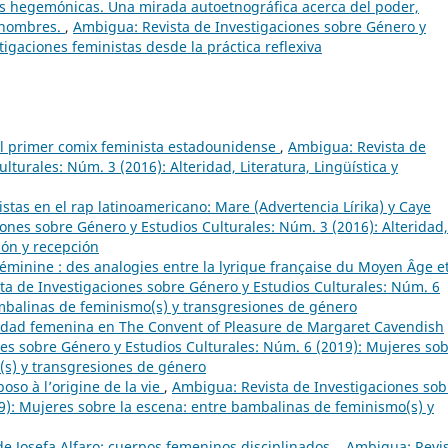
s hegemónicas. Una mirada autoetnográfica acerca del poder,
s hombres.
,
Ambigua: Revista de Investigaciones sobre Género y
tigaciones feministas desde la práctica reflexiva
el primer comix feminista estadounidense
,
Ambigua: Revista de
turales: Núm. 3 (2016): Alteridad, Literatura, Lingüística y
stas en el rap latinoamericano: Mare (Advertencia Lírika) y Caye
ones sobre Género y Estudios Culturales: Núm. 3 (2016): Alteridad,
ión y recepción
féminine : des analogies entre la lyrique française du Moyen Âge et
ta de Investigaciones sobre Género y Estudios Culturales: Núm. 6
ambalinas de feminismo(s) y transgresiones de género
icidad femenina en The Convent of Pleasure de Margaret Cavendish
es sobre Género y Estudios Culturales: Núm. 6 (2019): Mujeres so
(s) y transgresiones de género
oso à l’origine de la vie
,
Ambigua: Revista de Investigaciones sob
9): Mujeres sobre la escena: entre bambalinas de feminismo(s) y
de Josefa Alfaro: cuerpos femeninos disciplinados.
,
Ambigua: Revi