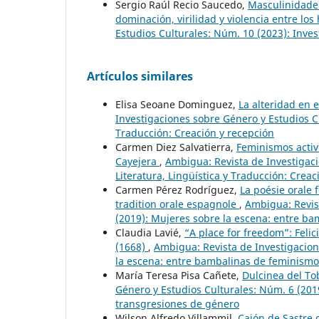
Sergio Raúl Recio Saucedo,
Masculinidade
dominación, virilidad y violencia entre lo
Estudios Culturales: Núm. 10 (2023): Inves
Artículos similares
Elisa Seoane Dominguez,
La alteridad en 
Investigaciones sobre Género y Estudios Cul
Traducción: Creación y recepción
Carmen Diez Salvatierra,
Feminismos activi
Cayejera
,
Ambigua: Revista de Investigaci
Literatura, Lingüística y Traducción: Creac
Carmen Pérez Rodríguez,
La poésie orale 
tradition orale espagnole
,
Ambigua: Revis
(2019): Mujeres sobre la escena: entre b
Claudia Lavié,
“A place for freedom”: Fel
(1668)
,
Ambigua: Revista de Investigacion
la escena: entre bambalinas de feminismo
María Teresa Pisa Cañete,
Dulcinea del Tob
Género y Estudios Culturales: Núm. 6 (201
transgresiones de género
Wilson Alfredo Villammil,
Cajón de Sastre 