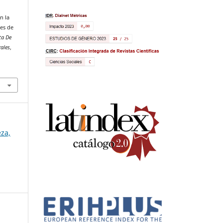
n la
res de
ta De
rales
,
eza,