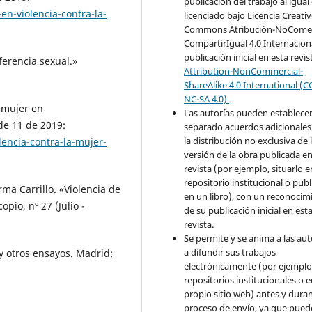
publicación del trabajo al igual
n-violencia-contra-la-
licenciado bajo Licencia Creati
Commons Atribución-NoComer
CompartirIgual 4.0 Internaciona
publicación inicial en esta revis
ferencia sexual.»
Attribution-NonCommercial-
ShareAlike 4.0 International (C
NC-SA 4.0)
a mujer en
Las autorías pueden establece
de 11 de 2019:
separado acuerdos adicionales
la distribución no exclusiva de 
lencia-contra-la-mujer-
versión de la obra publicada en
revista (por ejemplo, situarlo 
repositorio institucional o publ
ma Carrillo. «Violencia de
en un libro), con un reconocim
pio, nº 27 (Julio -
de su publicación inicial en est
revista.
Se permite y se anima a las aut
a difundir sus trabajos
 otros ensayos. Madrid:
electrónicamente (por ejemplo
repositorios institucionales o 
propio sitio web) antes y duran
proceso de envío, ya que pued