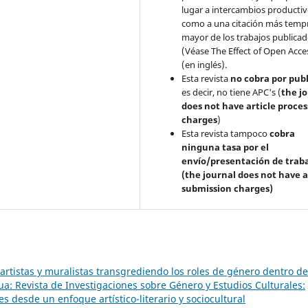
lugar a intercambios productivo
como a una citación más temp
mayor de los trabajos publica
(Véase The Effect of Open Acce
(en inglés).
Esta revista
no cobra por publ
es decir, no tiene APC's (
the j
does not have article proces
charges
)
Esta revista tampoco
cobra
ninguna tasa por el
envío/presentación de trab
(the journal does not have a
submission charges)
 artistas y muralistas transgrediendo los roles de género dentro de
a: Revista de Investigaciones sobre Género y Estudios Culturales:
s desde un enfoque artístico-literario y sociocultural