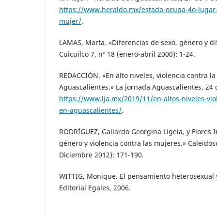
https://www.heraldo.mx/estado-ocupa-4o-lugar-e
mujer/
.
LAMAS, Marta. «Diferencias de sexo, género y di
Cuicuilco 7, nº 18 (enero-abril 2000): 1-24.
REDACCIÓN. «En alto niveles, violencia contra l
Aguascalientes.» La jornada Aguascalientes, 24 
https://www.lja.mx/2019/11/en-altos-niveles-vio
en-aguascalientes/
.
RODRÍGUEZ, Gallardo Georgina Ligeia, y Flores Ir
género y violencia contra las mujeres.» Caleidosco
Diciembre 2012): 171-190.
WITTIG, Monique. El pensamiento heterosexual y
Editorial Egales, 2006.