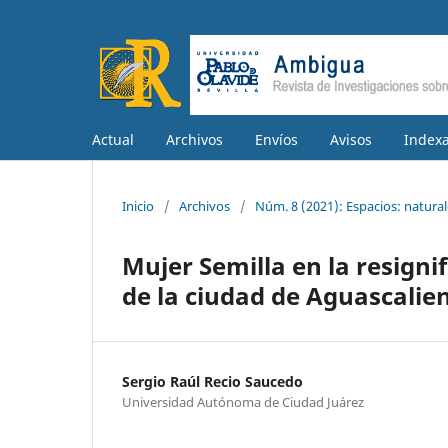
Actual
Archivos
Envíos
Avisos
Indexa
Inicio
/
Archivos
/
Núm. 8 (2021): Espacios: natura
Mujer Semilla en la resigni
de la ciudad de Aguascalie
Sergio Raúl Recio Saucedo
Universidad Autónoma de Ciudad Juárez