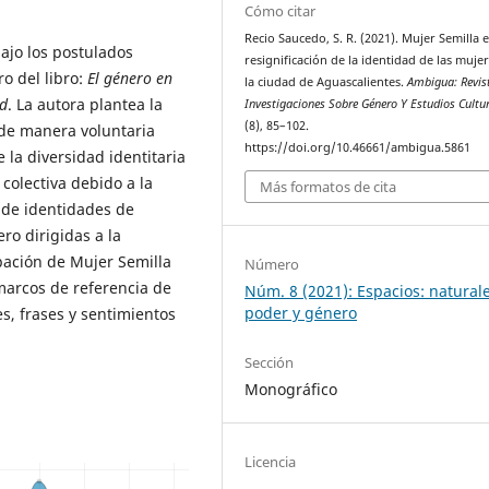
Cómo citar
Recio Saucedo, S. R. (2021). Mujer Semilla e
ajo los postulados
resignificación de la identidad de las muje
ro del libro:
El género en
la ciudad de Aguascalientes.
Ambigua: Revis
ad
. La autora plantea la
Investigaciones Sobre Género Y Estudios Cultu
(8), 85–102.
 de manera voluntaria
https://doi.org/10.46661/ambigua.5861
 la diversidad identitaria
 colectiva debido a la
Más formatos de cita
de identidades de
ro dirigidas a la
ipación de Mujer Semilla
Número
marcos de referencia de
Núm. 8 (2021): Espacios: natural
poder y género
s, frases y sentimientos
Sección
Monográfico
Licencia