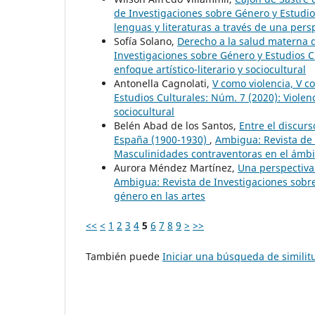
de Investigaciones sobre Género y Estudio
lenguas y literaturas a través de una per
Sofía Solano,
Derecho a la salud materna 
Investigaciones sobre Género y Estudios C
enfoque artístico-literario y sociocultural
Antonella Cagnolati,
V como violencia, V 
Estudios Culturales: Núm. 7 (2020): Violenc
sociocultural
Belén Abad de los Santos,
Entre el discurs
España (1900-1930)
,
Ambigua: Revista de 
Masculinidades contraventoras en el ámbit
Aurora Méndez Martínez,
Una perspectiva
Ambigua: Revista de Investigaciones sobre
género en las artes
<<
<
1
2
3
4
5
6
7
8
9
>
>>
También puede
Iniciar una búsqueda de simili