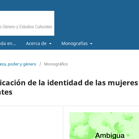
da en...
Acerca de
Monografías
leza, poder y género
/
Monográfico
ficación de la identidad de las mujeres
ntes