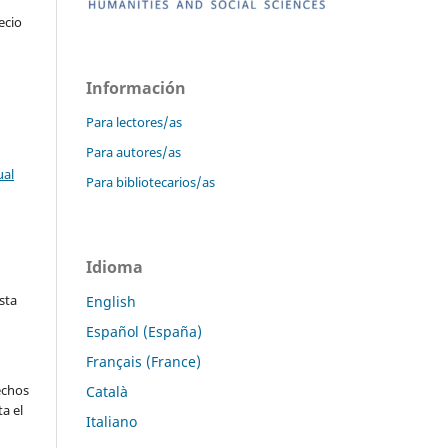
ecio
Información
Para lectores/as
Para autores/as
ual
Para bibliotecarios/as
Idioma
sta
English
Español (España)
Français (France)
echos
Català
ta el
Italiano