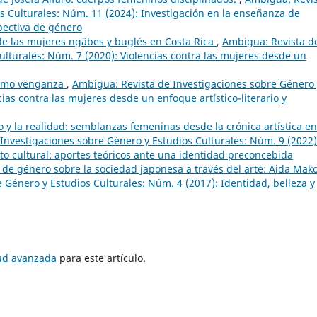
s Culturales: Núm. 11 (2024): Investigación en la enseñanza de
spectiva de género
de las mujeres ngäbes y buglés en Costa Rica
,
Ambigua: Revista d
ulturales: Núm. 7 (2020): Violencias contra las mujeres desde un
como venganza
,
Ambigua: Revista de Investigaciones sobre Género 
ias contra las mujeres desde un enfoque artístico-literario y
o y la realidad: semblanzas femeninas desde la crónica artística en
Investigaciones sobre Género y Estudios Culturales: Núm. 9 (2022)
o cultural: aportes teóricos ante una identidad preconcebida
 de género sobre la sociedad japonesa a través del arte: Aida Mak
 Género y Estudios Culturales: Núm. 4 (2017): Identidad, belleza y
tud avanzada
para este artículo.