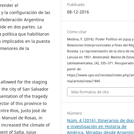
Publicado
render el
08-12-2016
 y la configuración de las
onfederación Argentina
vide en dos partes. La
Cómo citar
 política que habilitaron
Medina, F. (2016). Poder Político en Jujuy y
n implicados en la puesta
Relaciones Interprovinciales a fines del R
rmenores de la
Rosista. La representación de la obra de te
Lanuza en 1851.
Americanía: Revista De Estu
Latinoamericanos
, (4), 335–371. Recuperado
partir de
https://www.upo.es/revistas/index.php/a
t allowed for the staging
nia/article/view/1845
 the city of San Salvador
Más formatos de cita
sentation of the tragedy
ctor of this province to
tre Rios, Justo José de
Número
n Manuel de Rosas, in
Núm. 4 (2016): Itinerarios de do
 increased the climate of
e investigación en Historia de
ent of Salta, Jujuy
América. Miradas desde Argenti