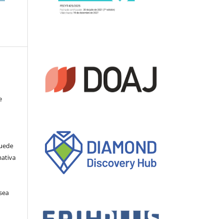
e
Puede
mativa
sea