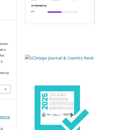
égimen
atro
dios
 a
merica
cencia
na