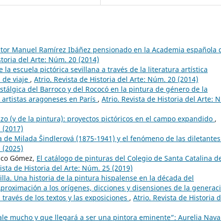
ntor Manuel Ramírez Ibáñez pensionado en la Academia española 
storia del Arte: Núm. 20 (2014)
 la escuela pictórica sevillana a través de la literatura artística
s de viaje
,
Atrio. Revista de Historia del Arte: Núm. 20 (2014)
stálgica del Barroco y del Rococó en la pintura de género de la
s artistas aragoneses en París
,
Atrio. Revista de Historia del Arte: 
nzo (y de la pintura): proyectos pictóricos en el campo expandido
,
3 (2017)
 de Milada Šindlerová (1875-1941) y el fenómeno de las diletante
1 (2025)
asco Gómez,
El catálogo de pinturas del Colegio de Santa Catalina de
vista de Historia del Arte: Núm. 25 (2019)
illa. Una historia de la pintura hispalense en la década del
proximación a los orígenes, dicciones y disensiones de la generac
a través de los textos y las exposiciones
,
Atrio. Revista de Historia d
le mucho y que llegará a ser una pintora eminente”: Aurelia Nava