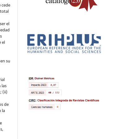
e cede
 total
ser el
piedad
os
 el
 en su
ial
 las
 (ii)
os de
 la
ue
s,