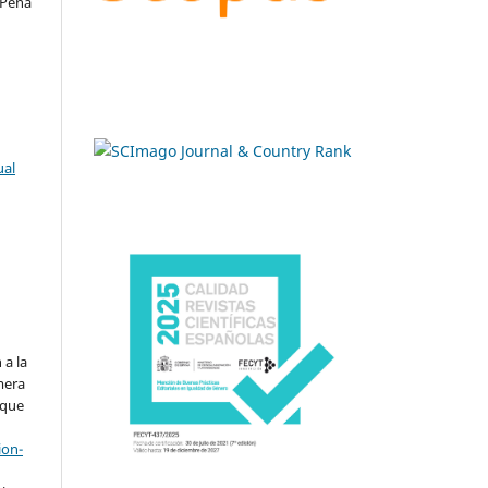
 Peña
ual
.
 a la
imera
 que
ion-