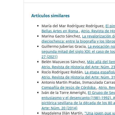
Artículos similares
María del Mar Rodríguez Rodríguez,
El pi
Bellas Artes en Roma
,
Atrio. Revista de Hi
Marina Gacto Sánchez,
La revalorización de
dieciochesca: entre la biografía y los libro
Guillermo Juberías Gracia,
La evocación no
segunda mitad del siglo XIX: el caso de lo
27 (2021)
Belén Mazuecos Sánchez,
Más allá del lie
Atrio. Revista de Historia del Arte: Núm. 2
Rocío Rodríguez Roldán,
La etapa española
Atrio. Revista de Historia del Arte: Núm. 3
Antonio Martín Pradas, Inmaculada Carr
Compañía de Jesús de Córdoba
,
Atrio. Re
Iván de la Torre Amerighi,
El Grupo de Sev
entusiasmo y el desencanto (1981-1992). A
pictórica sevillana de la década de los 80 
Arte: Núm. 20 (2014)
Magdalena Illán Martín,
“Una joven que va