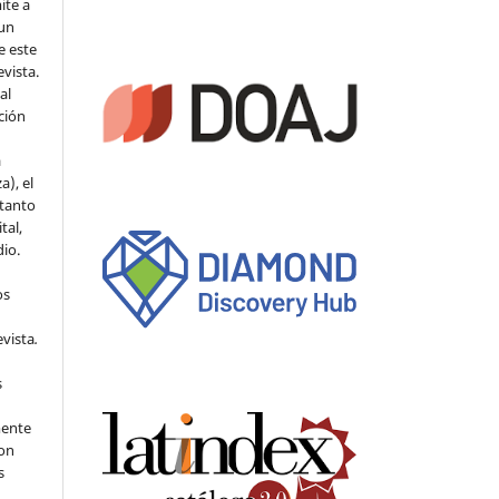
ite a
 un
e este
evista.
al
ción
a
a), el
 tanto
tal,
io.
os
evista
.
s
mente
con
s