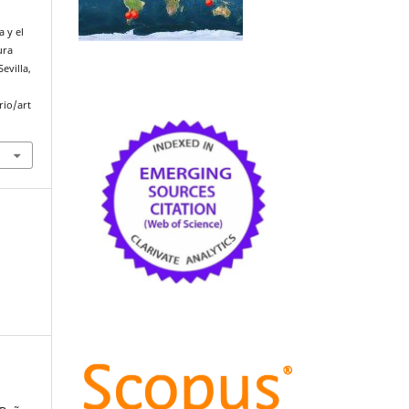
a y el
ura
 Sevilla,
rio/art