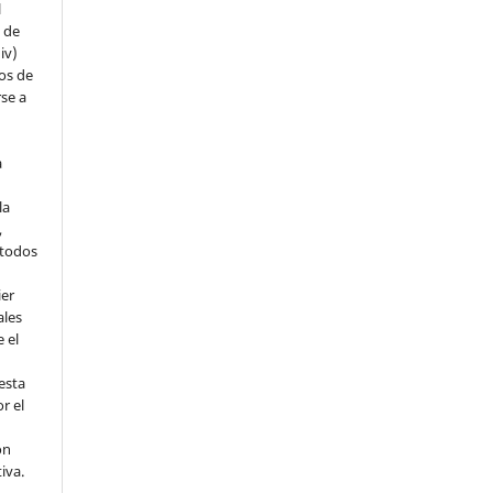
l
s de
iv)
hos de
rse a
a
la
,
todos
ier
ales
 el
esta
r el
ón
tiva.