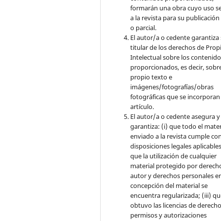
formarán una obra cuyo uso s
a la revista para su publicación
o parcial.
El autor/a o cedente garantiza 
titular de los derechos de Pro
Intelectual sobre los contenid
proporcionados, es decir, sobre
propio texto e
imágenes/fotografías/obras
fotográficas que se incorporan
artículo.
El autor/a o cedente asegura y
garantiza: (i) que todo el mater
enviado a la revista cumple con
disposiciones legales aplicables;
que la utilización de cualquier
material protegido por derech
autor y derechos personales en
concepción del material se
encuentra regularizada; (iii) q
obtuvo las licencias de derecho
permisos y autorizaciones