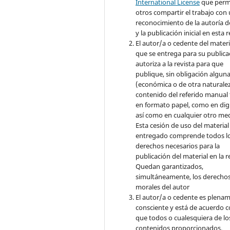
International License
que perm
otros compartir el trabajo con
reconocimiento de la autoría d
y la publicación inicial en esta r
El autor/a o cedente del materi
que se entrega para su publica
autoriza a la revista para que
publique, sin obligación algun
(económica o de otra naturalez
contenido del referido manual
en formato papel, como en digi
así como en cualquier otro med
Esta cesión de uso del material
entregado comprende todos l
derechos necesarios para la
publicación del material en la r
Quedan garantizados,
simultáneamente, los derecho
morales del autor
El autor/a o cedente es plena
consciente y está de acuerdo 
que todos o cualesquiera de lo
contenidos proporcionados,