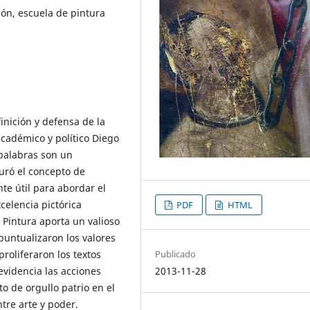
ción, escuela de pintura
finición y defensa de la
cadémico y político Diego
palabras son un
uró el concepto de
te útil para abordar el
celencia pictórica
PDF
HTML
a Pintura aporta un valioso
puntualizaron los valores
proliferaron los textos
Publicado
evidencia las acciones
2013-11-28
o de orgullo patrio en el
tre arte y poder.