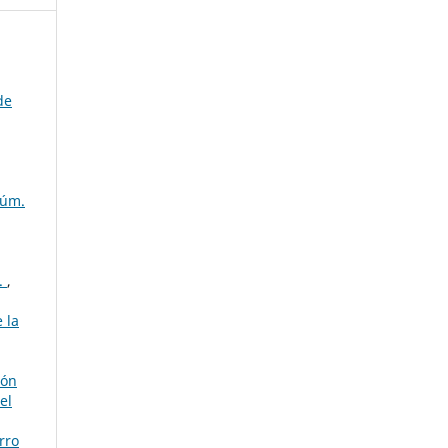
de
Núm.
s.
,
 la
ión
el
rro