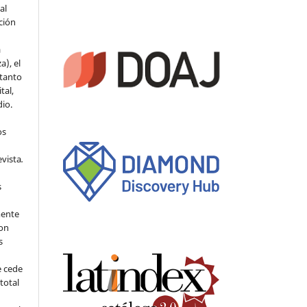
al
ción
a
a), el
 tanto
tal,
io.
os
evista
.
s
mente
con
s
e cede
 total