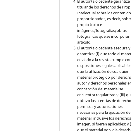
El autor/a o cedente garantiza 
titular de los derechos de Pro
Intelectual sobre los contenid
proporcionados, es decir, sobre
propio texto e
imágenes/fotografías/obras
fotográficas que se incorporan
artículo.
El autor/a o cedente asegura y
garantiza: (i) que todo el mater
enviado a la revista cumple con
disposiciones legales aplicables;
que la utilización de cualquier
material protegido por derech
autor y derechos personales en
concepción del material se
encuentra regularizada; (iii) q
obtuvo las licencias de derecho
permisos y autorizaciones
necesarias para la ejecución de
material, inclusive los derecho
imagen, si fueran aplicables; y (
que el material no viola derec