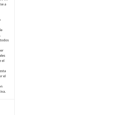
rse a
a
la
,
todos
ier
ales
 el
esta
r el
ón
tiva.