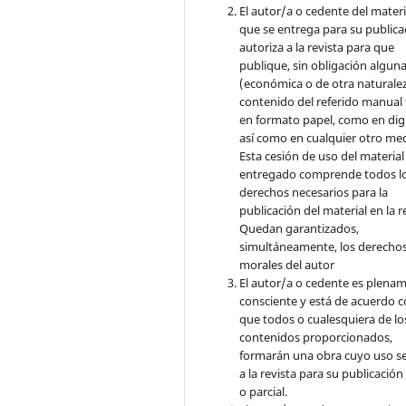
El autor/a o cedente del materi
que se entrega para su publica
autoriza a la revista para que
publique, sin obligación algun
(económica o de otra naturalez
contenido del referido manual
en formato papel, como en digi
así como en cualquier otro med
Esta cesión de uso del material
entregado comprende todos l
derechos necesarios para la
publicación del material en la r
Quedan garantizados,
simultáneamente, los derecho
morales del autor
El autor/a o cedente es plena
consciente y está de acuerdo 
que todos o cualesquiera de lo
contenidos proporcionados,
formarán una obra cuyo uso s
a la revista para su publicación
o parcial.