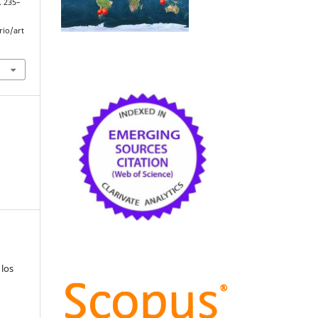
p. 235–
rio/art
 los