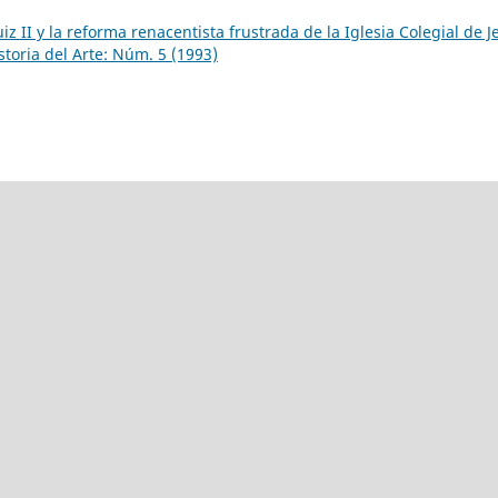
z II y la reforma renacentista frustrada de la Iglesia Colegial de J
istoria del Arte: Núm. 5 (1993)