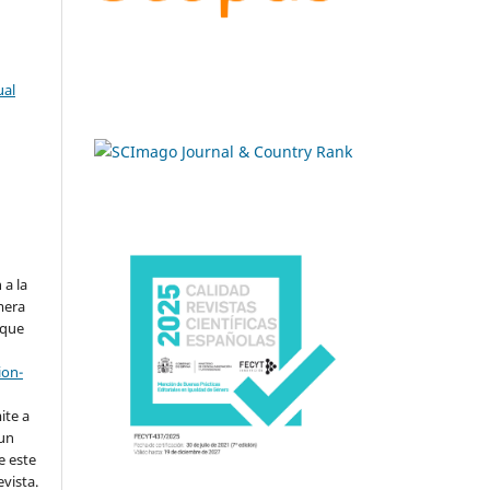
ual
.
 a la
imera
 que
ion-
ite a
 un
e este
evista.