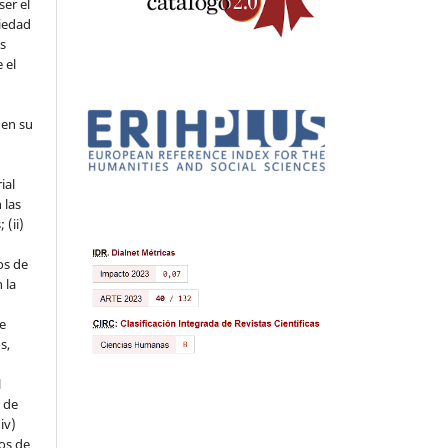
ser el
piedad
os
 el
 en su
ial
 las
 (ii)
os de
 la
ue
s,
l
s de
iv)
hos de