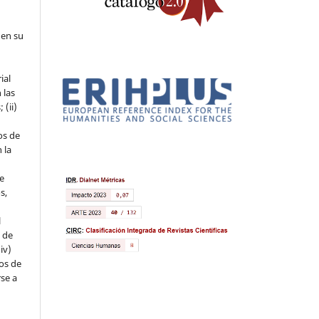
 en su
ial
 las
 (ii)
os de
 la
ue
s,
l
s de
iv)
hos de
rse a