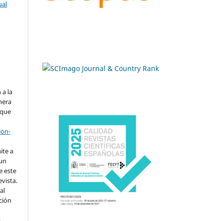
ual
.
 a la
imera
 que
ion-
ite a
 un
e este
evista.
al
ción
a