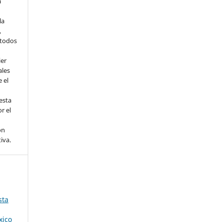
a
la
,
todos
ier
ales
 el
esta
r el
ón
tiva.
sta
xico