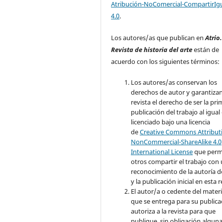
Atribución-NoComercial-CompartirIg
4.0
.
Los autores/as que publican en
Atrio
Revista de historia del arte
están de
acuerdo con los siguientes términos:
Los autores/as conservan los
derechos de autor y garantizan
revista el derecho de ser la pr
publicación del trabajo al igual
licenciado bajo una licencia
de
Creative Commons Attribut
NonCommercial-ShareAlike 4.0
International License
que perm
otros compartir el trabajo con
reconocimiento de la autoría d
y la publicación inicial en esta r
El autor/a o cedente del materi
que se entrega para su publica
autoriza a la revista para que
publique, sin obligación algun