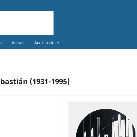
s
Avisos
Acerca de
astián (1931-1995)