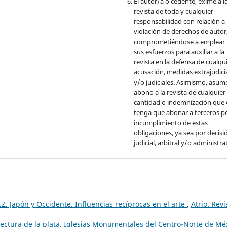
El autor/a o cedente, exime a l
revista de toda y cualquier
responsabilidad con relación a 
violación de derechos de autor
comprometiéndose a emplear 
sus esfuerzos para auxiliar a la
revista en la defensa de cualqu
acusación, medidas extrajudici
y/o judiciales. Asimismo, asume
abono a la revista de cualquier
cantidad o indemnización que 
tenga que abonar a terceros po
incumplimiento de estas
obligaciones, ya sea por decisi
judicial, arbitral y/o administra
 Japón y Occidente. Influencias recíprocas en el arte
,
Atrio. Revi
tectura de la plata. Iglesias Monumentales del Centro-Norte de Mé