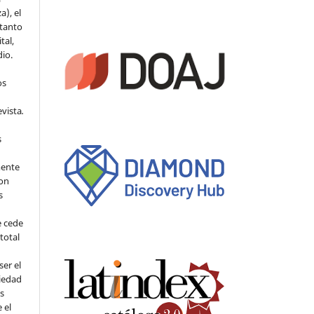
a), el
 tanto
tal,
io.
os
evista
.
s
mente
con
s
e cede
 total
ser el
piedad
os
 el