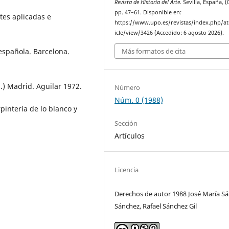
Revista de Historia del Arte
. Sevilla, España, (0
pp. 47–61. Disponible en:
tes aplicadas e
https://www.upo.es/revistas/index.php/at
icle/view/3426 (Accedido: 6 agosto 2026).
Más formatos de cita
 española. Barcelona.
.) Madrid. Aguilar 1972.
Número
Núm. 0 (1988)
intería de lo blanco y
Sección
Artículos
Licencia
Derechos de autor 1988 José María S
Sánchez, Rafael Sánchez Gil