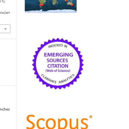
.1),
rio/art
ánchez