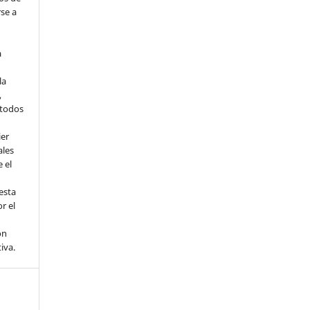
rse a
a
la
,
todos
ier
ales
 el
esta
r el
ón
tiva.