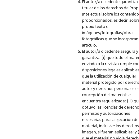
El autor/a o cedente garantiza 
titular de los derechos de Pro
Intelectual sobre los contenid
proporcionados, es decir, sobre
propio texto e
imágenes/fotografías/obras
fotográficas que se incorporan
artículo.
El autor/a o cedente asegura y
garantiza: (i) que todo el mater
enviado a la revista cumple con
disposiciones legales aplicables;
que la utilización de cualquier
material protegido por derech
autor y derechos personales en
concepción del material se
encuentra regularizada; (iii) q
obtuvo las licencias de derecho
permisos y autorizaciones
necesarias para la ejecución de
material, inclusive los derecho
imagen, si fueran aplicables; y (
que el material no viola derec