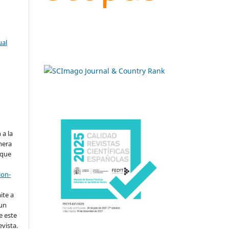
ual
.
 a la
imera
 que
ion-
ite a
 un
e este
evista.