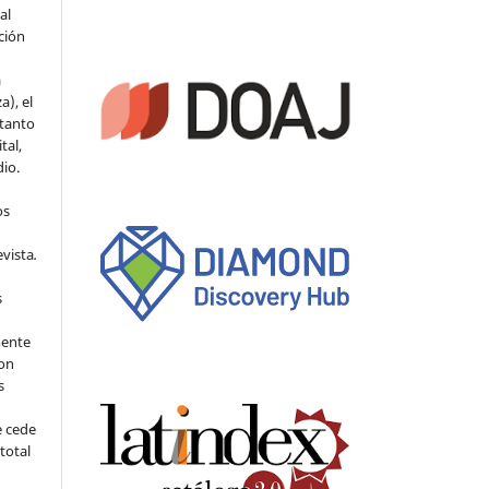
al
ción
a
a), el
 tanto
tal,
io.
os
evista
.
s
mente
con
s
e cede
 total