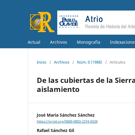
Actual
Archivos
Monografía
Indexacione
Inicio
/
Archivos
/
Núm. 0 (1988)
/
Artículos
De las cubiertas de la Sier
aislamiento
José María Sánchez Sánchez
https://orcid.org/0000-0003-2310-653X
Rafael Sánchez Gil