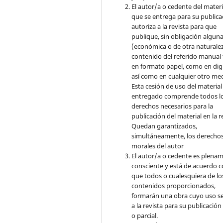
El autor/a o cedente del materi
que se entrega para su publica
autoriza a la revista para que
publique, sin obligación algun
(económica o de otra naturalez
contenido del referido manual
en formato papel, como en digi
así como en cualquier otro med
Esta cesión de uso del material
entregado comprende todos l
derechos necesarios para la
publicación del material en la r
Quedan garantizados,
simultáneamente, los derecho
morales del autor
El autor/a o cedente es plena
consciente y está de acuerdo 
que todos o cualesquiera de lo
contenidos proporcionados,
formarán una obra cuyo uso s
a la revista para su publicación
o parcial.