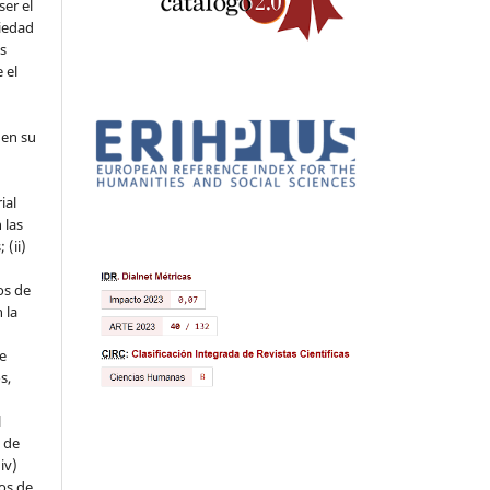
ser el
piedad
os
 el
 en su
ial
 las
 (ii)
os de
 la
ue
s,
l
s de
iv)
hos de