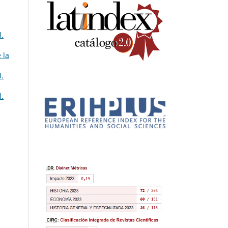
l.
 la
l.
l.