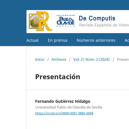
Actual
En prensa
Números anteriores
A
Inicio
/
Archivos
/
Vol. 21 Núm. 2 (2024)
/
Presen
Presentación
Fernando Gutiérrez Hidalgo
Universidad Pablo de Olavide de Sevilla
https://orcid.org/0000-0001-9885-0094