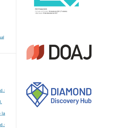
ual
d.:
l.
 la
d.: