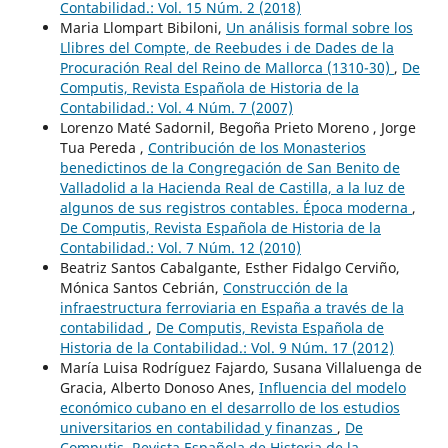
Contabilidad.: Vol. 15 Núm. 2 (2018)
Maria Llompart Bibiloni,
Un análisis formal sobre los
Llibres del Compte, de Reebudes i de Dades de la
Procuración Real del Reino de Mallorca (1310-30)
,
De
Computis, Revista Española de Historia de la
Contabilidad.: Vol. 4 Núm. 7 (2007)
Lorenzo Maté Sadornil, Begoña Prieto Moreno , Jorge
Tua Pereda ,
Contribución de los Monasterios
benedictinos de la Congregación de San Benito de
Valladolid a la Hacienda Real de Castilla, a la luz de
algunos de sus registros contables. Época moderna
,
De Computis, Revista Española de Historia de la
Contabilidad.: Vol. 7 Núm. 12 (2010)
Beatriz Santos Cabalgante, Esther Fidalgo Cerviño,
Mónica Santos Cebrián,
Construcción de la
infraestructura ferroviaria en España a través de la
contabilidad
,
De Computis, Revista Española de
Historia de la Contabilidad.: Vol. 9 Núm. 17 (2012)
María Luisa Rodríguez Fajardo, Susana Villaluenga de
Gracia, Alberto Donoso Anes,
Influencia del modelo
económico cubano en el desarrollo de los estudios
universitarios en contabilidad y finanzas
,
De
Computis, Revista Española de Historia de la