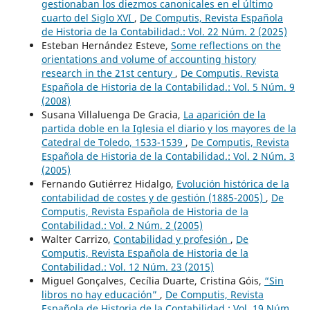
gestionaban los diezmos canonicales en el último
cuarto del Siglo XVI
,
De Computis, Revista Española
de Historia de la Contabilidad.: Vol. 22 Núm. 2 (2025)
Esteban Hernández Esteve,
Some reflections on the
orientations and volume of accounting history
research in the 21st century
,
De Computis, Revista
Española de Historia de la Contabilidad.: Vol. 5 Núm. 9
(2008)
Susana Villaluenga De Gracia,
La aparición de la
partida doble en la Iglesia el diario y los mayores de la
Catedral de Toledo, 1533-1539
,
De Computis, Revista
Española de Historia de la Contabilidad.: Vol. 2 Núm. 3
(2005)
Fernando Gutiérrez Hidalgo,
Evolución histórica de la
contabilidad de costes y de gestión (1885-2005)
,
De
Computis, Revista Española de Historia de la
Contabilidad.: Vol. 2 Núm. 2 (2005)
Walter Carrizo,
Contabilidad y profesión
,
De
Computis, Revista Española de Historia de la
Contabilidad.: Vol. 12 Núm. 23 (2015)
Miguel Gonçalves, Cecília Duarte, Cristina Góis,
“Sin
libros no hay educación”
,
De Computis, Revista
Española de Historia de la Contabilidad.: Vol. 19 Núm.