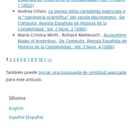
1 (2022)
Andrea Cilloni,
La genesi della contabilità matriciale e
la "ragioneria scientifica" del secolo decimonono
,
De
Computis, Revista Española de Historia de la
Contabilidad.: Vol. 2 Núm. 2 (2005)
María Cristina Wirth , Richard Mattessich ,
Accounting
Books of Argentina
,
De Computis, Revista Española de
Historia de la Contabilidad.: Vol. 3 Núm. 4 (2006)
1
2
3
4
5
6
7
8
9
10
>
>>
También puede
Iniciar una búsqueda de similitud avanzada
para este artículo.
Idioma
English
Español (España)