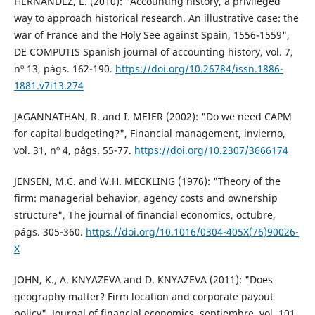
HERNÁNDEZ, E. (2010): "Accounting history, a privileged
way to approach historical research. An illustrative case: the
war of France and the Holy See against Spain, 1556-1559",
DE COMPUTIS Spanish journal of accounting history, vol. 7,
nº 13, págs. 162-190.
https://doi.org/10.26784/issn.1886-
1881.v7i13.274
JAGANNATHAN, R. and I. MEIER (2002): "Do we need CAPM
for capital budgeting?", Financial management, invierno,
vol. 31, nº 4, págs. 55-77.
https://doi.org/10.2307/3666174
JENSEN, M.C. and W.H. MECKLING (1976): "Theory of the
firm: managerial behavior, agency costs and ownership
structure", The journal of financial economics, octubre,
págs. 305-360.
https://doi.org/10.1016/0304-405X(76)90026-
X
JOHN, K., A. KNYAZEVA and D. KNYAZEVA (2011): "Does
geography matter? Firm location and corporate payout
policy", Journal of financial economics, septiembre, vol. 101,