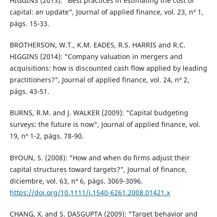
HIGGINS (2013): "Best practices in estimating the cost of
capital: an update", Journal of applied finance, vol. 23, nº 1,
págs. 15-33.
BROTHERSON, W.T., K.M. EADES, R.S. HARRIS and R.C.
HIGGINS (2014): "Company valuation in mergers and
acquisitions: how is discounted cash flow applied by leading
practitioners?", Journal of applied finance, vol. 24, nº 2,
págs. 43-51.
BURNS, R.M. and J. WALKER (2009): "Capital budgeting
surveys: the future is now", Journal of applied finance, vol.
19, nº 1-2, págs. 78-90.
BYOUN, S. (2008): "How and when do firms adjust their
capital structures toward targets?", Journal of finance,
diciembre, vol. 63, nº 6, págs. 3069-3096.
https://doi.org/10.1111/j.1540-6261.2008.01421.x
CHANG, X. and S. DASGUPTA (2009): "Target behavior and