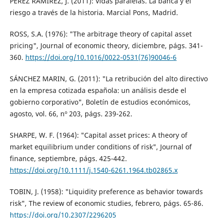
PÉREZ RAMÍREZ, J. (2011): Vidas paralelas. La banca y el
riesgo a través de la historia. Marcial Pons, Madrid.
ROSS, S.A. (1976): "The arbitrage theory of capital asset
pricing", Journal of economic theory, diciembre, págs. 341-
360.
https://doi.org/10.1016/0022-0531(76)90046-6
SÁNCHEZ MARIN, G. (2011): "La retribución del alto directivo
en la empresa cotizada española: un análisis desde el
gobierno corporativo", Boletín de estudios económicos,
agosto, vol. 66, nº 203, págs. 239-262.
SHARPE, W. F. (1964): "Capital asset prices: A theory of
market equilibrium under conditions of risk", Journal of
finance, septiembre, págs. 425-442.
https://doi.org/10.1111/j.1540-6261.1964.tb02865.x
TOBIN, J. (1958): "Liquidity preference as behavior towards
risk", The review of economic studies, febrero, págs. 65-86.
https://doi.org/10.2307/2296205