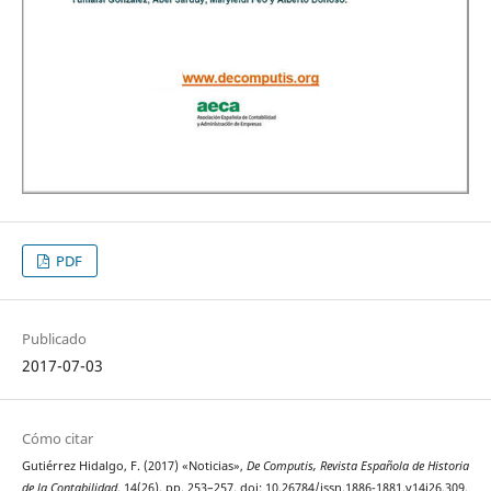
PDF
Publicado
2017-07-03
Cómo citar
Gutiérrez Hidalgo, F. (2017) «Noticias»,
De Computis, Revista Española de Historia
de la Contabilidad
, 14(26), pp. 253–257. doi: 10.26784/issn.1886-1881.v14i26.309.