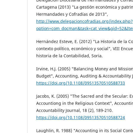
Cartagena (2013) "La gestión económica y patrim
Hermandades y Cofradías de 2013",
http://www.delegacioncofradias.org/index.php?
option=com_docman&task=cat_view&gid=52&It
Hernández Esteve, E. (2012) "La Historia de la C
contexto político, económico y social", VIII Encu
historia de la Contabilidad, Soria.
Irvine, H.J. (2005) "Balancing Money and Mission
Budget", Accounting, Auditing & Accountability J
https://doi.org/10.1108/09513570510588733
Jacobs, K. (2005) "The Sacred and the Secular: E
Accountiong in the Religious Context", Accounti
Accountability Journal, 18 (2), 189-210.
https://doi.org/10.1108/09513570510588724
Laughlin, R. 1988) "Accounting in its Social Cont