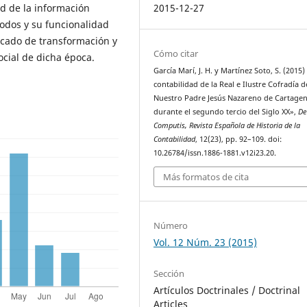
2015-12-27
ad de la información
iodos y su funcionalidad
icado de transformación y
Cómo citar
social de dicha época.
García Marí, J. H. y Martínez Soto, S. (2015)
contabilidad de la Real e Ilustre Cofradía d
Nuestro Padre Jesús Nazareno de Cartage
durante el segundo tercio del Siglo XX»,
De
Computis, Revista Española de Historia de la
Contabilidad
, 12(23), pp. 92–109. doi:
10.26784/issn.1886-1881.v12i23.20.
Más formatos de cita
Número
Vol. 12 Núm. 23 (2015)
Sección
Artículos Doctrinales / Doctrinal
Articles