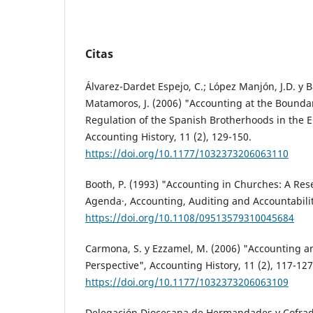
Citas
Álvarez-Dardet Espejo, C.; López Manjón, J.D. y
Matamoros, J. (2006) "Accounting at the Boundar
Regulation of the Spanish Brotherhoods in the 
Accounting History, 11 (2), 129-150.
https://doi.org/10.1177/1032373206063110
Booth, P. (1993) "Accounting in Churches: A R
Agenda·, Accounting, Auditing and Accountability
https://doi.org/10.1108/09513579310045684
Carmona, S. y Ezzamel, M. (2006) "Accounting and
Perspective", Accounting History, 11 (2), 117-127
https://doi.org/10.1177/1032373206063109
Delegación Diocesana de Hermandades y Cofradí