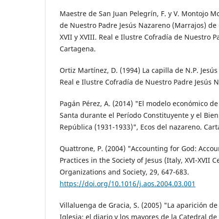
Maestre de San Juan Pelegrín, F. y V. Montojo Mo
de Nuestro Padre Jesús Nazareno (Marrajos) de 
XVII y XVIII. Real e Ilustre Cofradía de Nuestro 
Cartagena.
Ortiz Martínez, D. (1994) La capilla de N.P. Jes
Real e Ilustre Cofradía de Nuestro Padre Jesús 
Pagán Pérez, A. (2014) "El modelo económico de
Santa durante el Período Constituyente y el Bieni
República (1931-1933)", Ecos del nazareno. Car
Quattrone, P. (2004) "Accounting for God: Accou
Practices in the Society of Jesus (Italy, XVI-XVII 
Organizations and Society, 29, 647-683.
https://doi.org/10.1016/j.aos.2004.03.001
Villaluenga de Gracia, S. (2005) "La aparición de
Iglesia: el diario y los mayores de la Catedral d