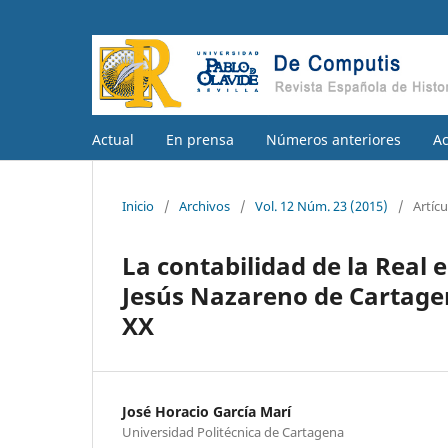
Actual
En prensa
Números anteriores
A
Inicio
/
Archivos
/
Vol. 12 Núm. 23 (2015)
/
Artícu
La contabilidad de la Real 
Jesús Nazareno de Cartagen
XX
José Horacio García Marí
Universidad Politécnica de Cartagena