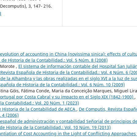
(Decomputis), 3, 147- 216.
8
 evolution of accounting in China (novissima sinica): effects of cult
de Historia de la Contabilidad.: Vol. 5 Núm. 8 (2008)
 Morote ,
El sistema de información contable del Hospital San Juliá
Revista Española de Historia de la Contabilidad.: Vol. 4 Núm. 6 (20
de la Alhambra y las obras realizadas en el siglo XVI a la luz de su
pañola de Historia de la Contabilidad.: Vol. 6 Núm. 10 (2009)
stina Góis, Fátima Conde, Maria da Conceição Marques, Miguel Lir
ortugal por Costa Cabral y su impacto en el Siglo XIX (1842-1900)
,
la Contabilidad.: Vol. 20 Núm. 1 (2023)
 Historia de la Contabilidad de AECA
,
De Computis, Revista Españ
. 4 (2006)
spañol de administración y contabilidad Señorial de principios d
e Historia de la Contabilidad.: Vol. 10 Núm. 19 (2013)
ntiation of Cost Accounting in the Light of Conflicting Approaches