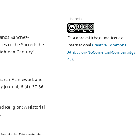
Licencia
 Baños Sánchez-
Esta obra está bajo una licencia
ies of the Sacred: the
internacional
Creative Commons
Eighteen Century",
Atribución-NoComercial-CompartirIg
4.0
.
esearch Framework and
 Journal, 6 (4), 37-36.
 Religion: A Historial
.
as de la Diócesis de