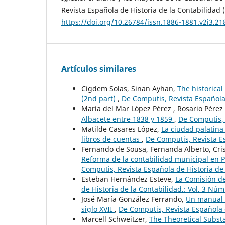
Revista Española de Historia de la Contabilidad 
https://doi.org/10.26784/issn.1886-1881.v2i3.21
Artículos similares
Cigdem Solas, Sinan Ayhan,
The historical
(2nd part)
,
De Computis, Revista Española 
María del Mar López Pérez , Rosario Pérez
Albacete entre 1838 y 1859
,
De Computis, 
Matilde Casares López,
La ciudad palatina 
libros de cuentas
,
De Computis, Revista Es
Fernando de Sousa, Fernanda Alberto, Cri
Reforma de la contabilidad municipal en P
Computis, Revista Española de Historia de 
Esteban Hernández Esteve,
La Comisión de
de Historia de la Contabilidad.: Vol. 3 Núm
José María González Ferrando,
Un manual e
siglo XVII
,
De Computis, Revista Española d
Marcell Schweitzer,
The Theoretical Substa