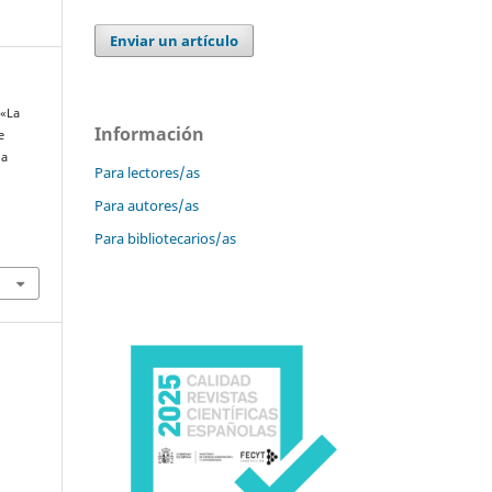
Enviar un artículo
 «La
Información
e
na
Para lectores/as
Para autores/as
Para bibliotecarios/as