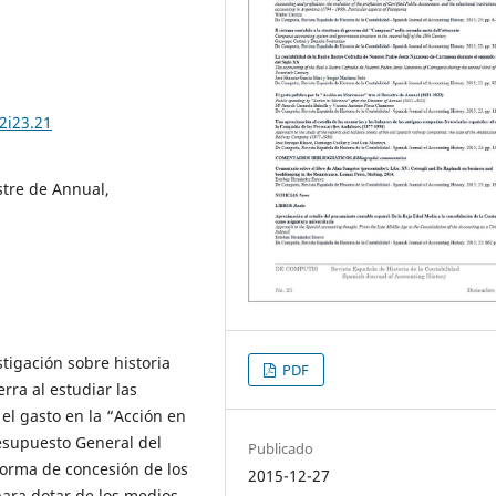
2i23.21
stre de Annual,
stigación sobre historia
PDF
rra al estudiar las
el gasto en la “Acción en
resupuesto General del
Publicado
 forma de concesión de los
2015-12-27
para dotar de los medios