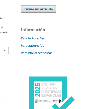
Enviar un artículo
V. A.
21-
Información
oria de
Para lectores/as
Para autores/as
Para bibliotecarios/as