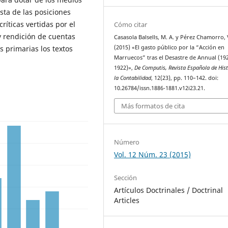
sta de las posiciones
ríticas vertidas por el
Cómo citar
y rendición de cuentas
Casasola Balsells, M. A. y Pérez Chamorro, 
(2015) «El gasto público por la “Acción en
s primarias los textos
Marruecos” tras el Desastre de Annual (19
1922)»,
De Computis, Revista Española de Hist
la Contabilidad
, 12(23), pp. 110–142. doi:
10.26784/issn.1886-1881.v12i23.21.
Más formatos de cita
Número
Vol. 12 Núm. 23 (2015)
Sección
Artículos Doctrinales / Doctrinal
Articles