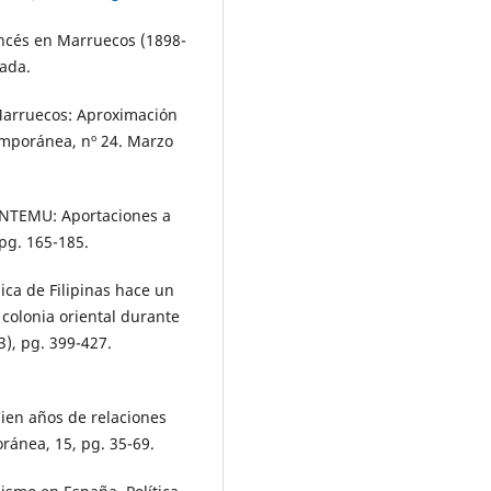
ancés en Marruecos (1898-
nada.
 Marruecos: Aproximación
emporánea, nº 24. Marzo
 ENTEMU: Aportaciones a
 pg. 165-185.
ica de Filipinas hace un
 colonia oriental durante
3), pg. 399-427.
ien años de relaciones
oránea, 15, pg. 35-69.