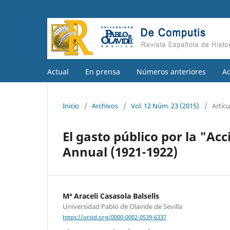
Actual
En prensa
Números anteriores
A
Inicio
/
Archivos
/
Vol. 12 Núm. 23 (2015)
/
Artícu
El gasto público por la "Ac
Annual (1921-1922)
Mª Araceli Casasola Balsells
Universidad Pablo de Olavide de Sevilla
https://orcid.org/0000-0002-0539-6337