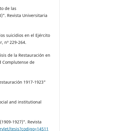
to de las
". Revista Universitaria
os suicidios en el Ejército
r, nº 229-264.
risis de la Restauración en
ad Complutense de
 Restauración 1917-1923"
cial and institutional
(1909-1927)". Revista
ervlet/tesis?codigo=14511