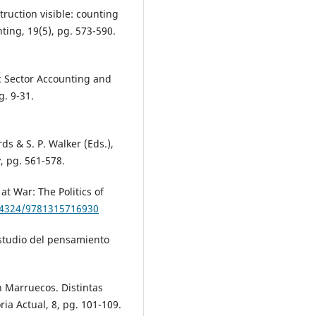
ruction visible: counting
nting, 19(5), pg. 573-590.
ic Sector Accounting and
g. 9-31.
rds & S. P. Walker (Eds.),
 pg. 561-578.
at War: The Politics of
0.4324/9781315716930
estudio del pensamiento
en Marruecos. Distintas
ia Actual, 8, pg. 101-109.