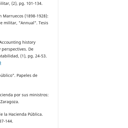
litar, (2), pg. 101-134.
en Marruecos (1898-1928):
e militar, "Annual". Tesis
 Accounting history
y perspectives. De
abilidad, (1), pg. 24-53.
9
público". Papeles de
acienda por sus ministros:
 Zaragoza.
de la Hacienda Pública.
37-144.