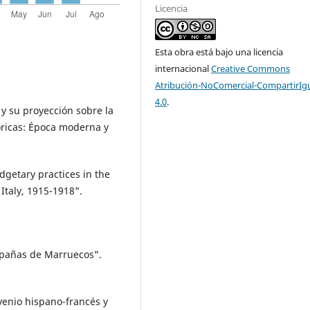
Licencia
Esta obra está bajo una licencia
internacional
Creative Commons
Atribución-NoComercial-CompartirIg
4.0
.
 y su proyección sobre la
óricas: Época moderna y
Budgetary practices in the
Italy, 1915-1918".
mpañas de Marruecos".
nvenio hispano-francés y