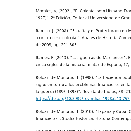
Morales, V. (2002). "El Colonialismo Hispano-Fr
1927)". 2ª Edición. Editorial Universidad de Gra
Ramiro, J. (2008). "España y el Protectorado en
a un proceso colonial". Anales de Historia Cont
de 2008, pg. 291-305.
Ramos, F. (2013). "Las guerras de Marruecos".
cinco siglos de la historia militar de España, 17,
Roldán de Montaud, I. (1998). "La hacienda públ
siglo: en torno a los problemas financieros en la
la guerra (1896-1898)". Revista de Indias, 58 (21
https://doi.org/10.3989/revindias.1998.i213.757
Roldán de Montaud, I. (2010). "España y Cuba. C
financieras". Studia Historica. Historia Contemp