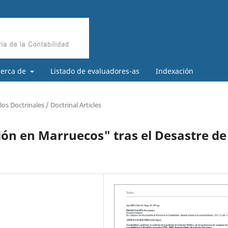
cerca de
Listado de evaluadores-as
Indexación
los Doctrinales / Doctrinal Articles
ción en Marruecos" tras el Desastre de