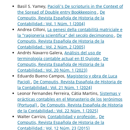
Basil S. Yamey,
Pacioli's De scripturis in the Context of
the Spread of Double entry Bookkeeping
,
De
Computis, Revista Española de Historia de la
Contabilidad.: Vol. 1 Núm. 1 (2004)
Andrea Cilloni,
La genesi della contabilità matriciale e
la "ragioneria scientifica" del secolo decimonono
,
De
Computis, Revista Española de Historia de la
Contabilidad.: Vol. 2 Núm. 2 (2005)
Andrés Navarro Galera,
Análisis del uso de
terminología contable actual en El Quijote
,
De
Computis, Revista Española de Historia de la
Contabilidad.: Vol. 20 Núm. 1 (2023)
Eduardo Bueno Campos,
Magisterio y obra de Luca
Pacioli
,
De Computis, Revista Española de Historia de
la Contabilidad.: Vol. 21 Núm. 1 (2024)
Leonor Fernandes Ferreira, Cátia Martins,
Sistemas y
prácticas contables en el Monasterio de los Jerónimos
(Portugal)
,
De Computis, Revista Española de Historia
de la Contabilidad.: Vol. 22 Núm. 1 (2025)
Walter Carrizo,
Contabilidad y profesión
,
De
Computis, Revista Española de Historia de la
Contabilidad.: Vol. 12 Núm. 23 (2015)