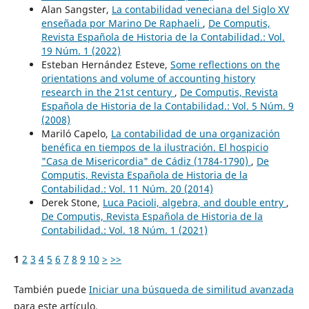
Alan Sangster,
La contabilidad veneciana del Siglo XV
enseñada por Marino De Raphaeli
,
De Computis,
Revista Española de Historia de la Contabilidad.: Vol.
19 Núm. 1 (2022)
Esteban Hernández Esteve,
Some reflections on the
orientations and volume of accounting history
research in the 21st century
,
De Computis, Revista
Española de Historia de la Contabilidad.: Vol. 5 Núm. 9
(2008)
Mariló Capelo,
La contabilidad de una organización
benéfica en tiempos de la ilustración. El hospicio
"Casa de Misericordia" de Cádiz (1784-1790)
,
De
Computis, Revista Española de Historia de la
Contabilidad.: Vol. 11 Núm. 20 (2014)
Derek Stone,
Luca Pacioli, algebra, and double entry
,
De Computis, Revista Española de Historia de la
Contabilidad.: Vol. 18 Núm. 1 (2021)
1
2
3
4
5
6
7
8
9
10
>
>>
También puede
Iniciar una búsqueda de similitud avanzada
para este artículo.